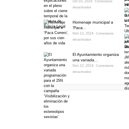
Dic 03, 2024
Comentarios
desactivados
Homenaje municipal a
‘Paca...
Nov 13, 2024
Comentarios
desactivados
El Ayuntamiento organiza
una variada...
Nov 12, 2024
Comentarios
desactivados