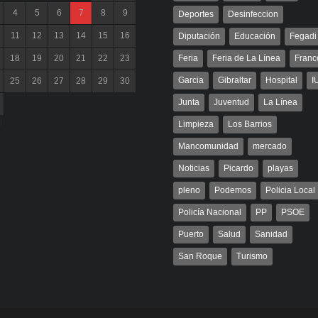
4
5
6
7
8
9
Deportes
Desinfeccion
11
12
13
14
15
16
Diputación
Educación
Fegadi
18
19
20
21
22
23
Feria
Feria de La Línea
Franc
Garcia
Gibraltar
Hospital
I
25
26
27
28
29
30
Junta
Juventud
La Línea
l
Limpieza
Los Barrios
Mancomunidad
mercado
Noticias
Picardo
playas
pleno
Podemos
Policia Local
Policía Nacional
PP
PSOE
Puerto
Salud
Sanidad
San Roque
Turismo