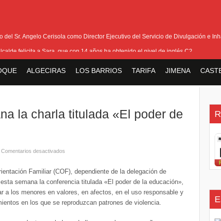
del Sr. Angelo Cerisola como Director Ejecutivo del Servicio de Divulgación e Inha
alcalde felicita a Sara, que con 14 años ha obtenido el nivel de inglés C2
eetham refuerza la presencia internacional de Gibraltar durante su visita a Canadá
OQUE
ALGECIRAS
LOS BARRIOS
TARIFA
JIMENA
CAST
Medalla de la Policía del Territorio de Ultramar al inspector jubilado Xavi Buhagiar
V Torneo de Fútbol Senior Alcalde de San Roque, que se disputa la semana próxi
a la charla titulada «El poder de
R
Comentarios desactivados
Orientación Familiar (COF), dependiente de la delegación de
 esta semana la conferencia titulada «El poder de la educación»,
ar a los menores en valores, en afectos, en el uso responsable y
E
mientos en los que se reproduzcan patrones de violencia.