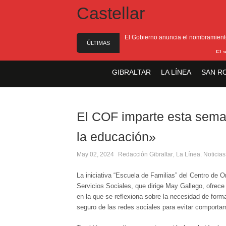
El Gobierno anuncia el nombramiento 
ÚLTIMAS
El 
NOTICIAS
El Ministro F
GIBRALTAR
LA LÍNEA
SAN R
Entrega de la 
Presentado el I
El COF imparte esta seman
la educación»
May 02, 2024
Redacción
Gibraltar
La Línea
Noticias
,
,
La iniciativa “Escuela de Familias” del Centro de 
Servicios Sociales, que dirige May Gallego, ofrece
en la que se reflexiona sobre la necesidad de form
seguro de las redes sociales para evitar comporta