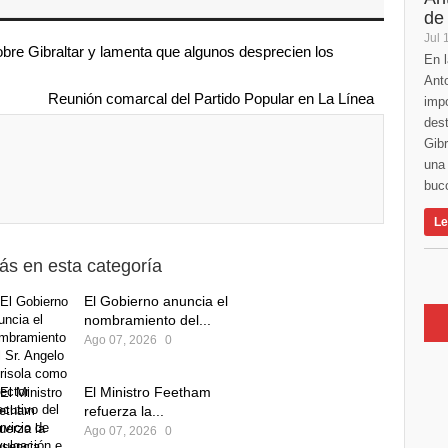
de
Jul 
bre Gibraltar y lamenta que algunos desprecien los
En l
Anto
Reunión comarcal del Partido Popular en La Línea
imp
des
Gibr
una 
buco
Le
ás en esta categoría
El Gobierno anuncia el
nombramiento del...
Ago 07, 2026
0
El Ministro Feetham
refuerza la...
Ago 07, 2026
0