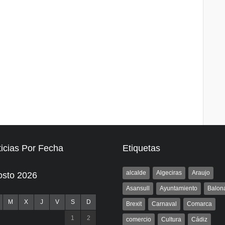
icias Por Fecha
Etiquetas
alcalde
Algeciras
Araujo
osto 2026
Asansull
Ayuntamiento
Balon
M
X
J
V
S
D
Brexit
Carnaval
Comarca
1
2
comercio
Cultura
Cádiz