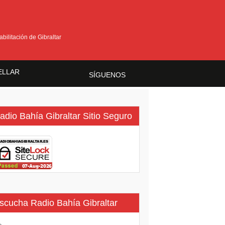
bilitación de Gibraltar
ELLAR
SÍGUENOS
ma
adio Bahía Gibraltar Sitio Seguro
scucha Radio Bahía Gibraltar