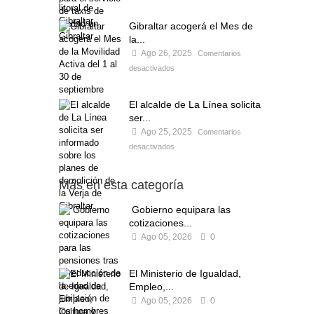
Gibraltar acogerá el Mes de
la...
Ago 26, 2025
Comentarios
desactivados
El alcalde de La Línea solicita
ser...
Ago 25, 2025
Comentarios
desactivados
Más en esta categoría
Gobierno equipara las
cotizaciones...
Ago 05, 2026
0
El Ministerio de Igualdad,
Empleo,...
Ago 05, 2026
0