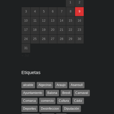
1
2
3
4
5
6
7
8
9
10
11
12
13
14
15
16
17
18
19
20
21
22
23
24
25
26
27
28
29
30
31
« Jul
Etiquetas
alcalde
Algeciras
Araujo
Asansull
Ayuntamiento
Balona
Brexit
Carnaval
Comarca
comercio
Cultura
Cádiz
Deportes
Desinfeccion
Diputación