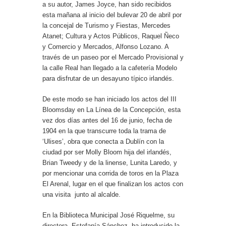
a su autor, James Joyce, han sido recibidos
esta mañana al inicio del bulevar 20 de abril por
la concejal de Turismo y Fiestas, Mercedes
Atanet; Cultura y Actos Públicos, Raquel Ñeco
y Comercio y Mercados, Alfonso Lozano. A
través de un paseo por el Mercado Provisional y
la calle Real han llegado a la cafetería Modelo
para disfrutar de un desayuno típico irlandés.
De este modo se han iniciado los actos del III
Bloomsday en La Línea de la Concepción, esta
vez dos días antes del 16 de junio, fecha de
1904 en la que transcurre toda la trama de
‘Ulises’, obra que conecta a Dublín con la
ciudad por ser Molly Bloom hija del irlandés,
Brian Tweedy y de la linense, Lunita Laredo, y
por mencionar una corrida de toros en la Plaza
El Arenal, lugar en el que finalizan los actos con
una visita junto al alcalde.
En la Biblioteca Municipal José Riquelme, su
directora, Estefanía Sánchez, ha introducido la