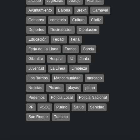
alcalde
Algeciras
Araujo
Asansull
Ayuntamiento
Balona
Brexit
Carnaval
Comarca
comercio
Cultura
Cádiz
Deportes
Desinfeccion
Diputación
Educación
Fegadi
Feria
Feria de La Línea
Franco
Garcia
Gibraltar
Hospital
IU
Junta
Juventud
La Línea
Limpieza
Los Barrios
Mancomunidad
mercado
Noticias
Picardo
playas
pleno
Podemos
Policia Local
Policía Nacional
PP
PSOE
Puerto
Salud
Sanidad
San Roque
Turismo