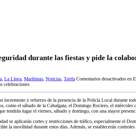
guridad durante las fiestas y pide la colab
a
,
La Línea
,
Marítimas
,
Noticias
,
Tarifa
Comentarios desactivados
en El
as celebraciones
incremento y refuerzo de la presencia de la Policía Local durante todos
dos, como el sábado de la Cabalgata, el Domingo Rociero, el miércoles 
 que tendrán lugar el viernes, sábado y domingo, con una mayor presenci
iudad se aplicarán cortes y restricciones de tráfico, especialmente el D
acilite la movilidad durante estos días. Además, se establecerán control