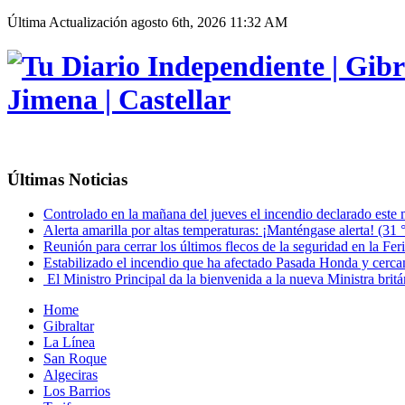
Última Actualización
agosto 6th, 2026 11:32 AM
Últimas Noticias
Controlado en la mañana del jueves el incendio declarado este
Alerta amarilla por altas temperaturas: ¡Manténgase alerta! (31
Reunión para cerrar los últimos flecos de la seguridad en la Fer
Estabilizado el incendio que ha afectado Pasada Honda y cercaní
El Ministro Principal da la bienvenida a la nueva Ministra britá
Home
Gibraltar
La Línea
San Roque
Algeciras
Los Barrios