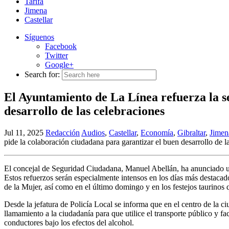
Tarifa
Jimena
Castellar
Síguenos
Facebook
Twitter
Google+
Search for:
El Ayuntamiento de La Línea refuerza la se
desarrollo de las celebraciones
Jul 11, 2025
Redacción
Audios
,
Castellar
,
Economía
,
Gibraltar
,
Jimen
pide la colaboración ciudadana para garantizar el buen desarrollo de l
El concejal de Seguridad Ciudadana, Manuel Abellán, ha anunciado un 
Estos refuerzos serán especialmente intensos en los días más destaca
de la Mujer, así como en el último domingo y en los festejos taurinos
Desde la jefatura de Policía Local se informa que en el centro de la c
llamamiento a la ciudadanía para que utilice el transporte público y f
conductores bajo los efectos del alcohol.