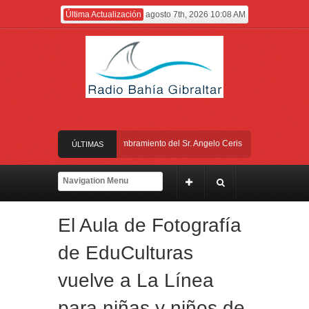
Última Actualización
agosto 7th, 2026 10:08 AM
El Gobierno anuncia el nombramiento del Sr. Angelo Cerisola como Director Ejec
ÚLTIMAS
El alcalde felicita a Sara, que con 14 años ha obtenido el nivel de inglés C2
NOTICIAS
Entrega de la Medalla de la Policía del Territorio de Ultramar al inspector jubi
El Aula de Fotografía
Presentado el IV Torneo de Fútbol Senior Alcalde de San Roque, que se dispu
de EduCulturas
El Gobierno anuncia el nombramiento del Sr. Angelo Cerisola como Director Ejec
vuelve a La Línea
para niñas y niños de