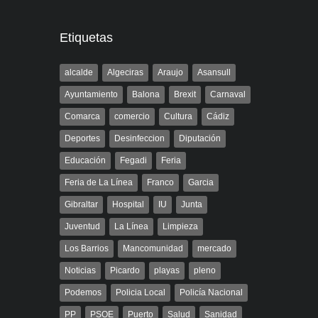
Etiquetas
alcalde
Algeciras
Araujo
Asansull
Ayuntamiento
Balona
Brexit
Carnaval
Comarca
comercio
Cultura
Cádiz
Deportes
Desinfeccion
Diputación
Educación
Fegadi
Feria
Feria de La Línea
Franco
Garcia
Gibraltar
Hospital
IU
Junta
Juventud
La Línea
Limpieza
Los Barrios
Mancomunidad
mercado
Noticias
Picardo
playas
pleno
Podemos
Policia Local
Policía Nacional
PP
PSOE
Puerto
Salud
Sanidad