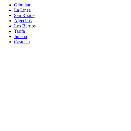
Gibraltar
La Línea
San Roque
Algeciras
Los Barrios
Tarifa
Jimena
Castellar