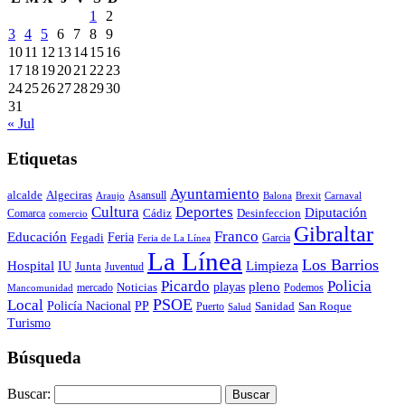
1
2
3
4
5
6
7
8
9
10
11
12
13
14
15
16
17
18
19
20
21
22
23
24
25
26
27
28
29
30
31
« Jul
Etiquetas
Ayuntamiento
alcalde
Algeciras
Araujo
Asansull
Balona
Carnaval
Brexit
Cultura
Deportes
Diputación
Cádiz
Desinfeccion
Comarca
comercio
Gibraltar
Franco
Educación
Feria
Fegadi
Garcia
Feria de La Línea
La Línea
Los Barrios
Hospital
IU
Limpieza
Junta
Juventud
Policia
Picardo
pleno
playas
mercado
Noticias
Podemos
Mancomunidad
Local
PSOE
Policía Nacional
PP
Puerto
Sanidad
San Roque
Salud
Turismo
Búsqueda
Buscar: