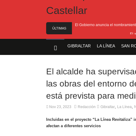
El Gobierno anuncia el nombramiento 
ÚLTIMAS
El 
NOTICIAS
El Ministro F
GIBRALTAR
LA LÍNEA
SAN R
Entrega de la 
Presentado el I
El alcalde ha supervisa
las obras del entorno d
está prevista para med
,
,
Nov 23, 2023
Redacción
Gibraltar
La Línea
N
Incluidas en el proyecto “La Línea Revitaliza”
afectan a diferentes servicios