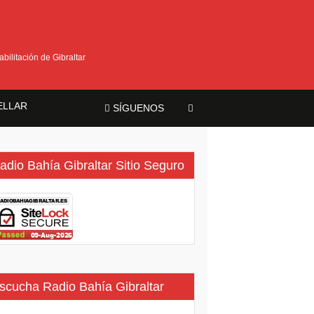
bilitación de Gibraltar
ELLAR
SÍGUENOS
ma
adio Bahía Gibraltar Sitio Seguro
scucha Radio Bahía Gibraltar