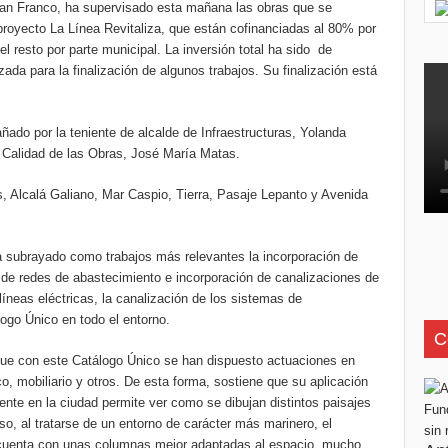
 Franco, ha supervisado esta mañana las obras que se
 proyecto La Línea Revitaliza, que están cofinanciadas al 80% por
l resto por parte municipal. La inversión total ha sido de
ada para la finalización de algunos trabajos. Su finalización está
o por la teniente de alcalde de Infraestructuras, Yolanda
 Calidad de las Obras, José María Matas.
lcalá Galiano, Mar Caspio, Tierra, Pasaje Lepanto y Avenida
ubrayado como trabajos más relevantes la incorporación de
n de redes de abastecimiento e incorporación de canalizaciones de
 líneas eléctricas, la canalización de los sistemas de
ogo Único en todo el entorno.
C
on este Catálogo Único se han dispuesto actuaciones en
, mobiliario y otros. De esta forma, sostiene que su aplicación
ente en la ciudad permite ver como se dibujan distintos paisajes
o, al tratarse de un entorno de carácter más marinero, el
 cuenta con unas columnas mejor adaptadas al espacio, mucho