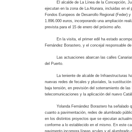
El alcalde de La Línea de la Concepción, Juan
ejecutan en la zona de La Atunara, incluidas en el
Fondos Europeos de Desarrollo Regional (Feder) y e
1.896.000 euros, incorporando una ampliación realiz
prevista para el 15 de enero del próximo año.
En la visita, el primer edil ha estado acompañad
Fernández Borastero, y el concejal responsable de
Las actuaciones abarcan las calles Canarias, A
del Puerto.
La teniente de alcalde de Infraestructuras ha s
nuevas redes de fecales y pluviales, la sustitució
baja tensión, en previsión del soterramiento de las
telecomunicaciones y la aplicación del nuevo Catál
Yolanda Fernández Borastero ha señalado que c
cuanto a pavimentación, redes de alumbrado público
en los distintos proyectos que se ejecutan actualm
conforme a lo establecido en el mismo. En este cas
pavimento incorpora líneas azules y el alumbrado