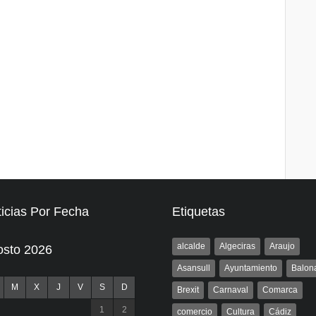
icias Por Fecha
Etiquetas
alcalde
Algeciras
Araujo
osto 2026
Asansull
Ayuntamiento
Balon
M
X
J
V
S
D
Brexit
Carnaval
Comarca
1
2
comercio
Cultura
Cádiz