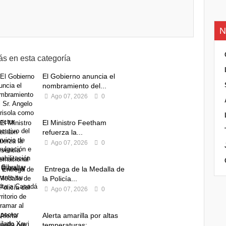
N
s en esta categoría
El Gobierno anuncia el
nombramiento del...
Ago 07, 2026
0
El Ministro Feetham
refuerza la...
Ago 07, 2026
0
Entrega de la Medalla de
la Policía...
Ago 07, 2026
0
Alerta amarilla por altas
temperaturas:...