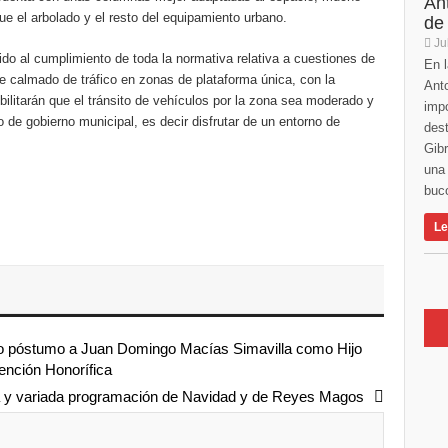
An
que el arbolado y el resto del equipamiento urbano.
de
Ju
al cumplimiento de toda la normativa relativa a cuestiones de
En l
e calmado de tráfico en zonas de plataforma única, con la
Anto
bilitarán que el tránsito de vehículos por la zona sea moderado y
imp
o de gobierno municipal, es decir disfrutar de un entorno de
des
Gibr
una 
buco
Le
ulo póstumo a Juan Domingo Macías Simavilla como Hijo
ención Honorífica
a y variada programación de Navidad y de Reyes Magos