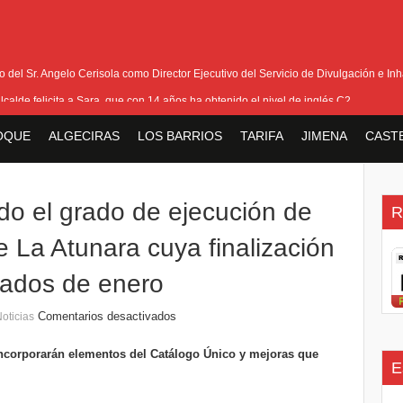
del Sr. Angelo Cerisola como Director Ejecutivo del Servicio de Divulgación e Inha
alcalde felicita a Sara, que con 14 años ha obtenido el nivel de inglés C2
eetham refuerza la presencia internacional de Gibraltar durante su visita a Canadá
OQUE
ALGECIRAS
LOS BARRIOS
TARIFA
JIMENA
CAST
Medalla de la Policía del Territorio de Ultramar al inspector jubilado Xavi Buhagiar
V Torneo de Fútbol Senior Alcalde de San Roque, que se disputa la semana próxi
do el grado de ejecución de
R
e La Atunara cuya finalización
iados de enero
Comentarios desactivados
oticias
 incorporarán elementos del Catálogo Único y mejoras que
E