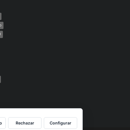
o
U
o
Rechazar
Configurar