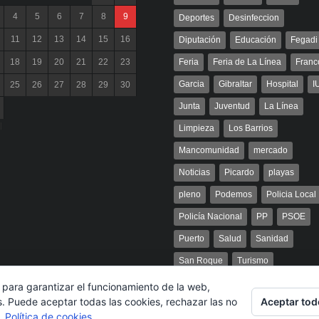
4
5
6
7
8
9
Deportes
Desinfeccion
11
12
13
14
15
16
Diputación
Educación
Fegadi
18
19
20
21
22
23
Feria
Feria de La Línea
Franc
Garcia
Gibraltar
Hospital
I
25
26
27
28
29
30
Junta
Juventud
La Línea
l
Limpieza
Los Barrios
Mancomunidad
mercado
Noticias
Picardo
playas
pleno
Podemos
Policia Local
Policía Nacional
PP
PSOE
Puerto
Salud
Sanidad
San Roque
Turismo
 para garantizar el funcionamiento de la web,
Aceptar tod
s. Puede aceptar todas las cookies, rechazar las no
s.
Política de cookies