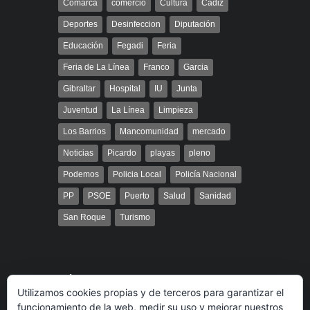
Comarca
comercio
Cultura
Cádiz
Deportes
Desinfeccion
Diputación
Educación
Fegadi
Feria
Feria de La Línea
Franco
Garcia
Gibraltar
Hospital
IU
Junta
Juventud
La Línea
Limpieza
Los Barrios
Mancomunidad
mercado
Noticias
Picardo
playas
pleno
Podemos
Policia Local
Policía Nacional
PP
PSOE
Puerto
Salud
Sanidad
San Roque
Turismo
Búsqueda
Utilizamos cookies propias y de terceros para garantizar el
funcionamiento de la web, medir su uso y mejorar nuestros