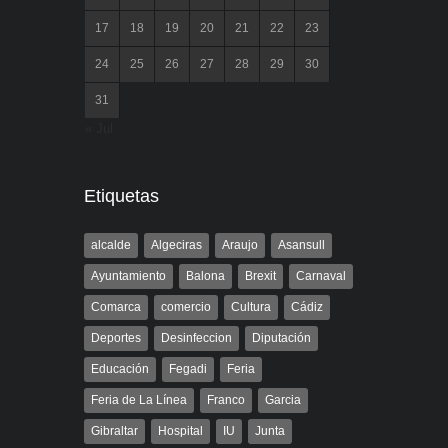
17
18
19
20
21
22
23
24
25
26
27
28
29
30
31
« Jul
Etiquetas
alcalde
Algeciras
Araujo
Asansull
Ayuntamiento
Balona
Brexit
Carnaval
Comarca
comercio
Cultura
Cádiz
Deportes
Desinfeccion
Diputación
Educación
Fegadi
Feria
Feria de La Línea
Franco
Garcia
Gibraltar
Hospital
IU
Junta