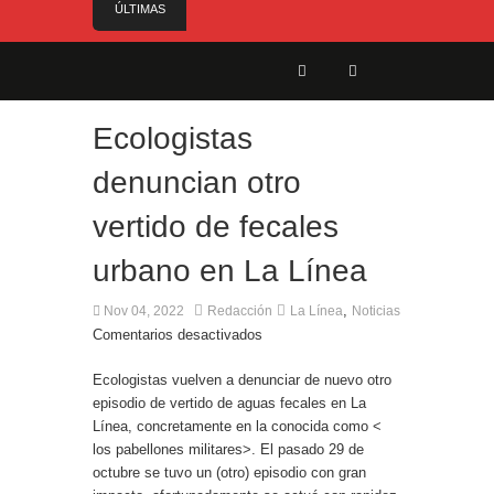
ÚLTIMAS
NOTICIAS
Controlado en la mañana del jueves el incendio
declarado este miércoles en San Roque
Alerta amarilla por altas temperaturas:
¡Manténgase alerta! (31 °C o más) Del domingo 9
Ecologistas
al martes 11 de agosto, todo el día
denuncian otro
Reunión para cerrar los últimos flecos de la
seguridad en la Feria Real
vertido de fecales
Estabilizado el incendio que ha afectado Pasada
Honda y cercanías de la carretera con el Pinar
urbano en La Línea
El Ministro Principal da la bienvenida a la nueva
Ministra británica para los Territorios de Ultramar
,
Nov 04, 2022
Redacción
La Línea
Noticias
Comentarios desactivados
Ecologistas vuelven a denunciar de nuevo otro
episodio de vertido de aguas fecales en La
Línea, concretamente en la conocida como <
los pabellones militares>. El pasado 29 de
octubre se tuvo un (otro) episodio con gran