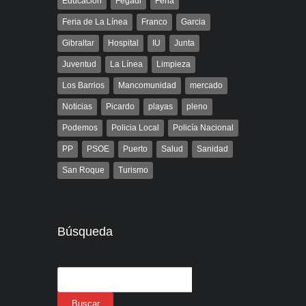
Educación
Fegadi
Feria
Feria de La Línea
Franco
Garcia
Gibraltar
Hospital
IU
Junta
Juventud
La Línea
Limpieza
Los Barrios
Mancomunidad
mercado
Noticias
Picardo
playas
pleno
Podemos
Policia Local
Policía Nacional
PP
PSOE
Puerto
Salud
Sanidad
San Roque
Turismo
Búsqueda