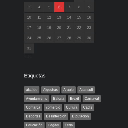
3
4
5
6
7
8
9
10
11
12
13
14
15
16
17
18
19
20
21
22
23
24
25
26
27
28
29
30
31
« Jul
Etiquetas
alcalde
Algeciras
Araujo
Asansull
Ayuntamiento
Balona
Brexit
Carnaval
Comarca
comercio
Cultura
Cádiz
Deportes
Desinfeccion
Diputación
Educación
Fegadi
Feria