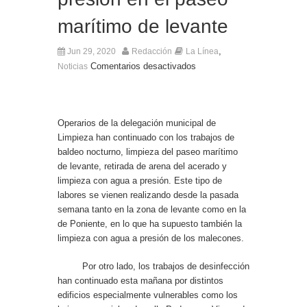
A punto de concluir la segunda fase del acerado
marítimo de levante
de Aguas Marinas, se cierran aspectos de la
tercera fase
,
Jun 29, 2020
Redacción
La Línea
Comentarios desactivados
Noticias
Operarios de la delegación municipal de
Limpieza han continuado con los trabajos de
baldeo nocturno, limpieza del paseo marítimo
de levante, retirada de arena del acerado y
limpieza con agua a presión. Este tipo de
labores se vienen realizando desde la pasada
semana tanto en la zona de levante como en la
de Poniente, en lo que ha supuesto también la
limpieza con agua a presión de los malecones.
Por otro lado, los trabajos de desinfección
han continuado esta mañana por distintos
edificios especialmente vulnerables como los