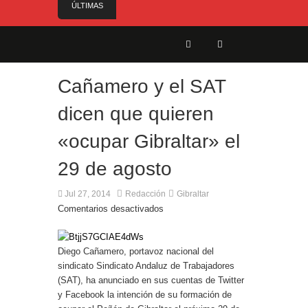
ÚLTIMAS
NOTICIAS
El Gobierno anuncia el nombramiento del Sr.
Angelo Cerisola como Director Ejecutivo del
Servicio de Divulgación e Inhabilitación de
Gibraltar
Cañamero y el SAT
El alcalde felicita a Sara, que con 14 años ha
obtenido el nivel de inglés C2
dicen que quieren
El Ministro Feetham refuerza la presencia
«ocupar Gibraltar» el
internacional de Gibraltar durante su visita a
Canadá
29 de agosto
Entrega de la Medalla de la Policía del Territorio
de Ultramar al inspector jubilado Xavi Buhagiar
Jul 27, 2014
Redacción
Gibraltar
Presentado el IV Torneo de Fútbol Senior Alcalde
Comentarios desactivados
de San Roque, que se disputa la semana
próxima
Diego Cañamero, portavoz nacional del
sindicato Sindicato Andaluz de Trabajadores
(SAT), ha anunciado en sus cuentas de Twitter
y Facebook la intención de su formación de