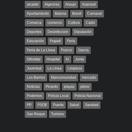
alcalde
Algeciras
Araujo
Asansull
Ayuntamiento
Balona
Brexit
Carnaval
Comarca
comercio
Cultura
Cádiz
Deportes
Desinfeccion
Diputación
Educación
Fegadi
Feria
Feria de La Línea
Franco
Garcia
Gibraltar
Hospital
IU
Junta
Juventud
La Línea
Limpieza
Los Barrios
Mancomunidad
mercado
Noticias
Picardo
playas
pleno
Podemos
Policia Local
Policía Nacional
PP
PSOE
Puerto
Salud
Sanidad
San Roque
Turismo