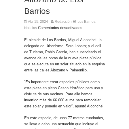
El Ministro Principal da la bienvenida a la nueva
Barrios
Ministra británica para los Territorios de Ultramar
,
Abr 15, 2024
Redacción
Los Barrios
Comentarios desactivados
Noticias
El alcalde de Los Barrios, Miguel Alconchel; la
delegada de Urbanismo, Sara Lobato; y el edil
de Turismo, Pablo García, han supervisado el
avance de las obras de la nueva plaza pública,
que se ejecuta en un solar situado en la esquina
entre las calles Altozano y Palmonillo.
“Es importante crear espacios públicos como
esta plaza en pleno Casco Histórico para uso y
disfrute de sus vecinos. Para ello hemos
invertido más de 66.000 euros para remodelar
este solar y ponerlo en valor”, apuntó Alconchel
En este espacio, de unos 77 metros cuadrados,
se lleva a cabo una actuación que incluye el