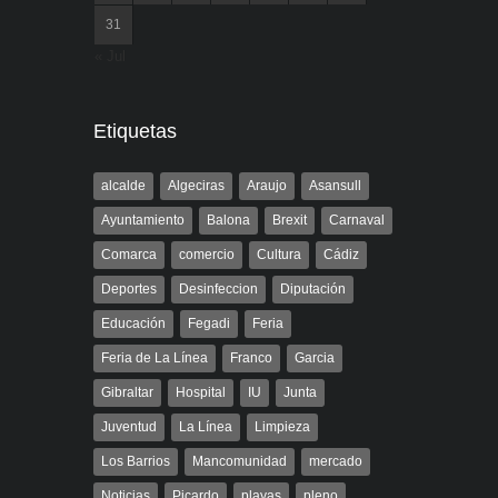
31
« Jul
Etiquetas
alcalde
Algeciras
Araujo
Asansull
Ayuntamiento
Balona
Brexit
Carnaval
Comarca
comercio
Cultura
Cádiz
Deportes
Desinfeccion
Diputación
Educación
Fegadi
Feria
Feria de La Línea
Franco
Garcia
Gibraltar
Hospital
IU
Junta
Juventud
La Línea
Limpieza
Los Barrios
Mancomunidad
mercado
Noticias
Picardo
playas
pleno