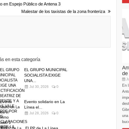
do en Espejo Público de Antena 3
Malestar de los taxistas de la zona fronteriza
s en esta categoría
An
EL GRUPO MUNICIPAL
de
SOCIALISTA EXIGE
Ju
UNA...
En l
Jul 30, 2026
0
Anto
imp
Evento solidario en La
des
Línea el...
Gibr
Jul 28, 2026
0
una 
buco
El PP de La Línea