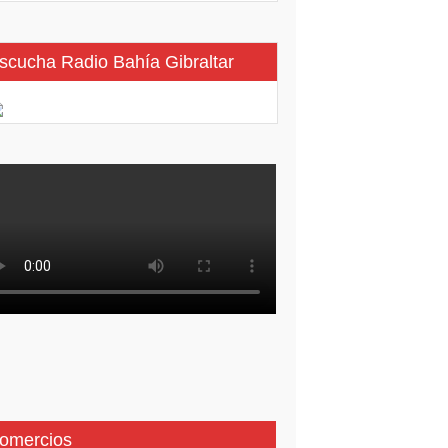
scucha Radio Bahía Gibraltar
omercios