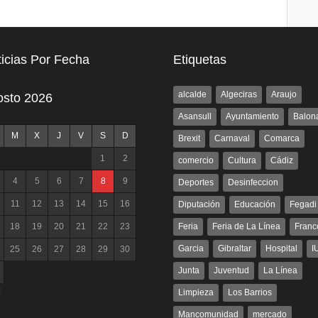
icias Por Fecha
Etiquetas
alcalde
Algeciras
Araujo
osto 2026
Asansull
Ayuntamiento
Balon
M
X
J
V
S
D
Brexit
Carnaval
Comarca
1
2
comercio
Cultura
Cádiz
4
5
6
7
8
9
Deportes
Desinfeccion
11
12
13
14
15
16
Diputación
Educación
Fegadi
18
19
20
21
22
23
Feria
Feria de La Línea
Franc
Garcia
Gibraltar
Hospital
I
25
26
27
28
29
30
Junta
Juventud
La Línea
l
Limpieza
Los Barrios
Mancomunidad
mercado