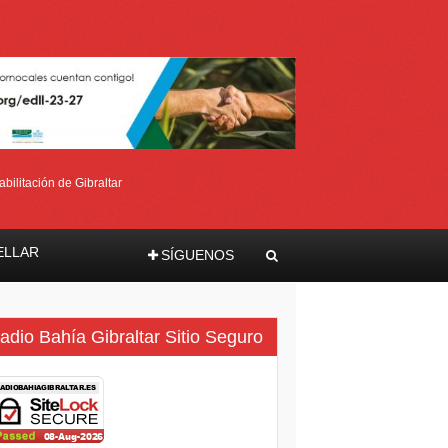
bilitación de Gibraltar
ELLAR
SÍGUENOS
ma
adio Bahía Gibraltar Sitio Seguro