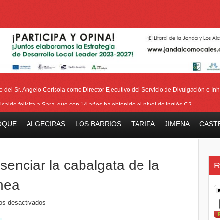
del Sr. Angelo Cerisola como Director Ejecutivo del Servicio de Divulgación e Inha
alcalde felicita a Sara, que con 14 años ha obtenido el nivel de inglés C2
eetham refuerza la presencia internacional de Gibraltar durante su visita a Canadá
OQUE
ALGECIRAS
LOS BARRIOS
TARIFA
JIMENA
CAST
Medalla de la Policía del Territorio de Ultramar al inspector jubilado Xavi Buhagiar
V Torneo de Fútbol Senior Alcalde de San Roque, que se disputa la semana próxi
esenciar la cabalgata de la
R
ínea
os desactivados