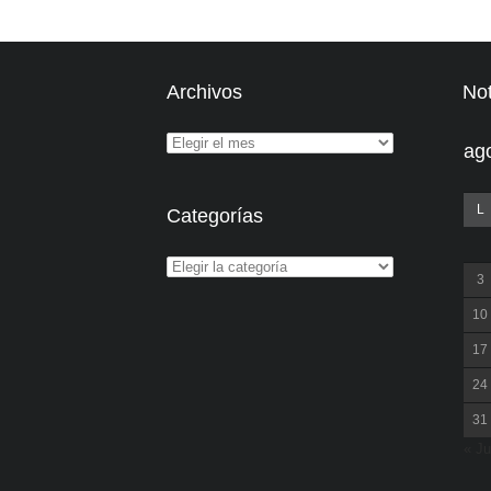
Archivos
Not
ag
L
Categorías
3
10
17
24
31
« Ju