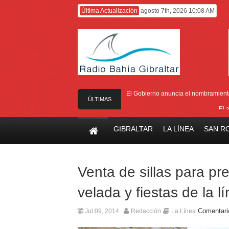
Última Actualización
agosto 7th, 2026 10:08 AM
El Gobierno anuncia el nombramiento 
ÚLTIMAS
El 
NOTICIAS
El Ministro F
GIBRALTAR
LA LÍNEA
SAN R
Entrega de la 
Presentado el I
Venta de sillas para pr
velada y fiestas de la l
Comentari
Jul 09, 2014
Redacción
La Línea