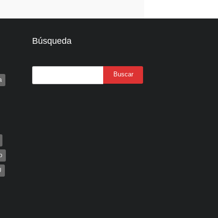
Búsqueda
a
o
U