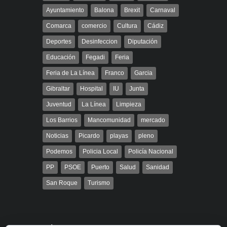
Ayuntamiento
Balona
Brexit
Carnaval
Comarca
comercio
Cultura
Cádiz
Deportes
Desinfeccion
Diputación
Educación
Fegadi
Feria
Feria de La Línea
Franco
Garcia
Gibraltar
Hospital
IU
Junta
Juventud
La Línea
Limpieza
Los Barrios
Mancomunidad
mercado
Noticias
Picardo
playas
pleno
Podemos
Policia Local
Policía Nacional
PP
PSOE
Puerto
Salud
Sanidad
San Roque
Turismo