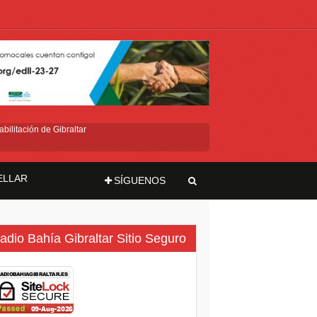
bilitación de Gibraltar
ELLAR
SÍGUENOS
ma
adio Bahía Gibraltar Sitio Seguro