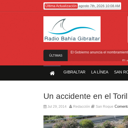
Última Actualización
agosto 7th, 2026 10:08 AM
El Gobierno anuncia el nombramiento 
ÚLTIMAS
El 
NOTICIAS
El Ministro F
GIBRALTAR
LA LÍNEA
SAN R
Entrega de la 
Presentado el I
Un accidente en el Toril
Comenta
Jul 29, 2014
Redacción
San Roque