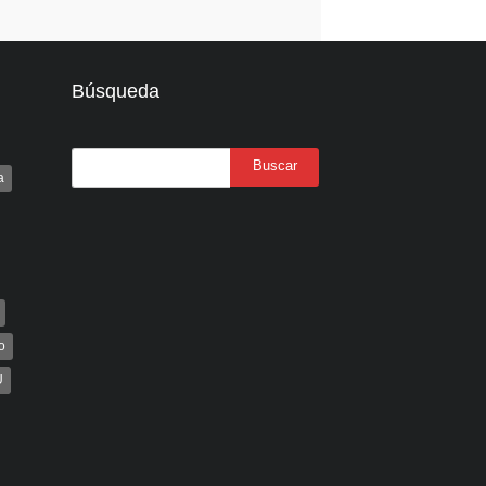
Búsqueda
a
o
U