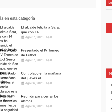
Le
s en esta categoría
El alcalde felicita a Sara,
que con 14...
Ago 07, 2026
0
Presentado el IV Torneo
de Fútbol...
Ago 07, 2026
0
N
Controlado en la mañana
del jueves el...
Ago 06, 2026
0
Reunión para cerrar los
últimos...
Ago 06, 2026
0