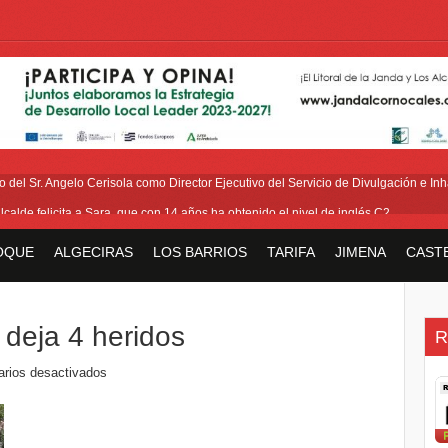
del Sr. Angelo Cerisola como Director Ejecutivo del Servicio de Divulgación e Inha
alcalde felicita a Sara, que con 14 años ha obtenido el nivel de inglés C2
eetham refuerza la presencia internacional de Gibraltar durante su visita a Canadá
OQUE
ALGECIRAS
LOS BARRIOS
TARIFA
JIMENA
CAST
Medalla de la Policía del Territorio de Ultramar al inspector jubilado Xavi Buhagiar
V Torneo de Fútbol Senior Alcalde de San Roque, que se disputa la semana próxi
 deja 4 heridos
R
rios desactivados