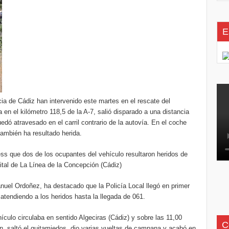
E
ia de Cádiz han intervenido este martes en el rescate del
 en el kilómetro 118,5 de la A-7, salió disparado a una distancia
dó atravesado en el carril contrario de la autovía. En el coche
también ha resultado herida.
ss que dos de los ocupantes del vehículo resultaron heridos de
ital de La Línea de la Concepción (Cádiz)
nuel Ordoñez, ha destacado que la Policía Local llegó en primer
 atendiendo a los heridos hasta la llegada de 061.
culo circulaba en sentido Algeciras (Cádiz) y sobre las 11,00
C
n, saltó el quitamiedos, dio varias vueltas de campana y acabó en