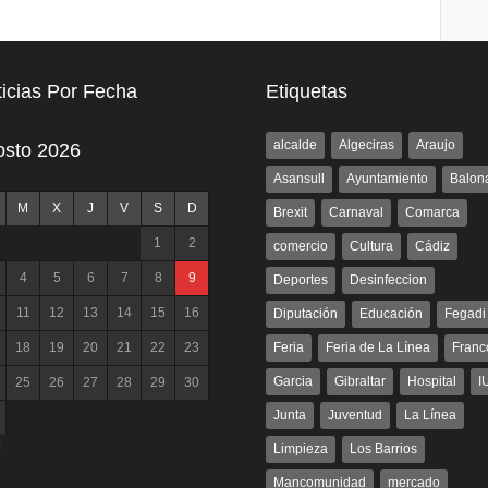
icias Por Fecha
Etiquetas
alcalde
Algeciras
Araujo
osto 2026
Asansull
Ayuntamiento
Balon
M
X
J
V
S
D
Brexit
Carnaval
Comarca
1
2
comercio
Cultura
Cádiz
4
5
6
7
8
9
Deportes
Desinfeccion
11
12
13
14
15
16
Diputación
Educación
Fegadi
18
19
20
21
22
23
Feria
Feria de La Línea
Franc
Garcia
Gibraltar
Hospital
I
25
26
27
28
29
30
Junta
Juventud
La Línea
l
Limpieza
Los Barrios
Mancomunidad
mercado