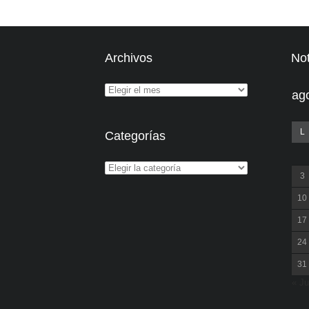
Archivos
Not
ag
L
Categorías
3
10
17
24
31
« Ju