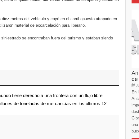
 diez metros del vehículo y cayó en el carril opuesto atrapado en
lizaron material de excarcelación para liberarlo.
s siniestrado se encontraban fuera del turismo y estaban siendo
An
de
Ju
En l
undo tiene derecho a una frontera con un flujo libre
Anto
illones de toneladas de mercancías en los últimos 12
imp
des
Gibr
una 
buco