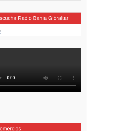
scucha Radio Bahía Gibraltar
omercios