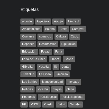
Etiquetas
alcalde
Algeciras
Araujo
Asansull
Ayuntamiento
Balona
Brexit
Carnaval
Comarca
comercio
Cultura
Cádiz
Deportes
Desinfeccion
Diputación
Educación
Fegadi
Feria
Feria de La Línea
Franco
Garcia
Gibraltar
Hospital
IU
Junta
Juventud
La Línea
Limpieza
Los Barrios
Mancomunidad
mercado
Noticias
Picardo
playas
pleno
Podemos
Policia Local
Policía Nacional
PP
PSOE
Puerto
Salud
Sanidad