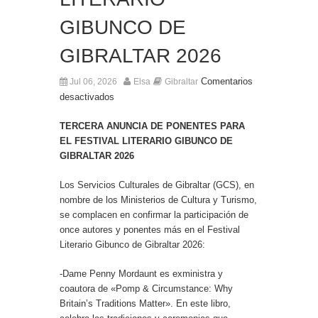
Entrega de la Medalla de la Policía del Territorio
de Ultramar al inspector jubilado Xavi Buhagiar
GIBUNCO DE
Presentado el IV Torneo de Fútbol Senior Alcalde
de San Roque, que se disputa la semana
GIBRALTAR 2026
próxima
Comentarios
Jul 06, 2026
Elsa
Gibraltar
desactivados
TERCERA ANUNCIA DE PONENTES PARA
EL FESTIVAL LITERARIO GIBUNCO DE
GIBRALTAR 2026
Los Servicios Culturales de Gibraltar (GCS), en
nombre de los Ministerios de Cultura y Turismo,
se complacen en confirmar la participación de
once autores y ponentes más en el Festival
Literario Gibunco de Gibraltar 2026:
-Dame Penny Mordaunt es exministra y
coautora de «Pomp & Circumstance: Why
Britain’s Traditions Matter». En este libro,