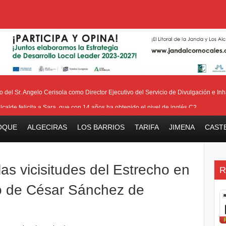
del Sr. Angelo Cerisola como Director Ejecutivo del Servicio de Divulgación e Inha
alcalde felicita a Sara, que con 14 años ha obtenido el nivel de inglés C2
eetham refuerza la presencia internacional de Gibraltar durante su visita a Canadá
OQUE
ALGECIRAS
LOS BARRIOS
TARIFA
JIMENA
CAST
Medalla de la Policía del Territorio de Ultramar al inspector jubilado Xavi Buhagiar
V Torneo de Fútbol Senior Alcalde de San Roque, que se disputa la semana próxi
las vicisitudes del Estrecho en
R
bro de César Sánchez de