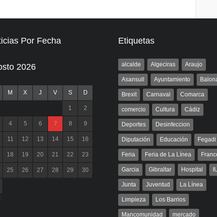
icias Por Fecha
Etiquetas
alcalde
Algeciras
Araujo
osto 2026
Asansull
Ayuntamiento
Balon
M
X
J
V
S
D
Brexit
Carnaval
Comarca
1
2
comercio
Cultura
Cádiz
4
5
6
7
8
9
Deportes
Desinfeccion
11
12
13
14
15
16
Diputación
Educación
Fegadi
18
19
20
21
22
23
Feria
Feria de La Línea
Franc
Garcia
Gibraltar
Hospital
I
25
26
27
28
29
30
Junta
Juventud
La Línea
l
Limpieza
Los Barrios
Mancomunidad
mercado