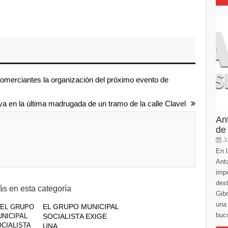
omerciantes la organización del próximo evento de
va en la última madrugada de un tramo de la calle Clavel
An
de
Ju
En l
Anto
imp
des
s en esta categoría
Gibr
una 
EL GRUPO MUNICIPAL
buco
SOCIALISTA EXIGE
UNA...