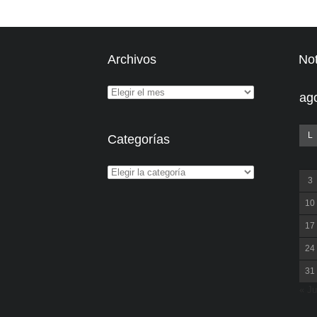
Archivos
Not
ag
L
Categorías
3
10
17
24
31
« Ju