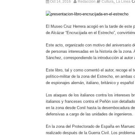
,
C
Oct 14, 2016
Redacción
Cultura
La Línea
El Museo Cruz Herrera acogió en la tarde de este p
de Alcázar “Encrucijada en el Estrecho”, convirtiénd
Este acto, organizado con motivo del aniversario d
de personas interesadas en la historia de la zona. 
Sánchez, correspondiendo la introducción al autor 
Este libro, tal y como comentó el autor, recoge el
político-militar de la zona del Estrecho, en ambas 
de espionajes alemán, italiano, británico y español 
Los ataques de los italianos contra los intereses b
italianos y franceses contra el Peñón son detallad
en la zona desde Conil hasta la desembocadura de
defensivas a cargo de las unidades de ingenieros.
En la zona del Protectorado de España en Marruecos 
realizado después de la Guerra Civil. Los problemas