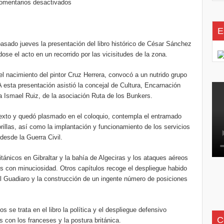
omentarios desactivados
E
asado jueves la presentación del libro histórico de César Sánchez
ose el acto en un recorrido por las vicisitudes de la zona.
el nacimiento del pintor Cruz Herrera, convocó a un nutrido grupo
A esta presentación asistió la concejal de Cultura, Encarnación
a Ismael Ruiz, de la asociación Ruta de los Bunkers.
 texto y quedó plasmado en el coloquio, contempla el entramado
orillas, así como la implantación y funcionamiento de los servicios
desde la Guerra Civil.
ritánicos en Gibraltar y la bahía de Algeciras y los ataques aéreos
os con minuciosidad. Otros capítulos recoge el despliegue habido
l Guadiaro y la construcción de un ingente número de posiciones
se trata en el libro la política y el despliegue defensivo
C
 con los franceses y la postura británica.