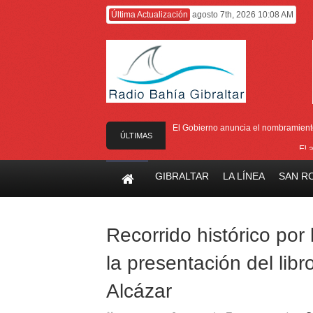
Última Actualización
agosto 7th, 2026 10:08 AM
El Gobierno anuncia el nombramiento 
ÚLTIMAS
El 
NOTICIAS
El Ministro F
GIBRALTAR
LA LÍNEA
SAN R
Entrega de la 
Presentado el I
Recorrido histórico por 
la presentación del li
Alcázar