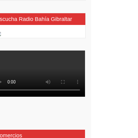
scucha Radio Bahía Gibraltar
omercios