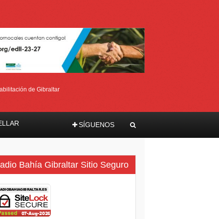
bilitación de Gibraltar
ELLAR
SÍGUENOS
ma
adio Bahía Gibraltar Sitio Seguro