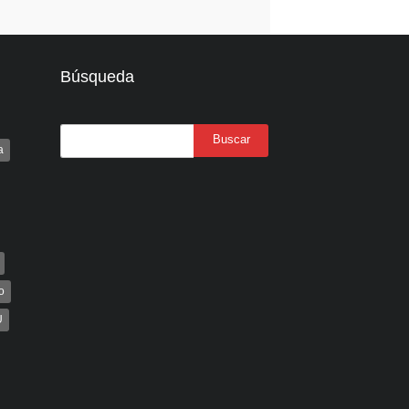
Búsqueda
a
o
U