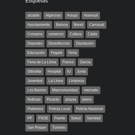
Etiquetas
alcalde
Algeciras
Araujo
Asansull
Ayuntamiento
Balona
Brexit
Carnaval
Comarca
comercio
Cultura
Cádiz
Deportes
Desinfeccion
Diputación
Educación
Fegadi
Feria
Feria de La Línea
Franco
Garcia
Gibraltar
Hospital
IU
Junta
Juventud
La Línea
Limpieza
Los Barrios
Mancomunidad
mercado
Noticias
Picardo
playas
pleno
Podemos
Policia Local
Policía Nacional
PP
PSOE
Puerto
Salud
Sanidad
San Roque
Turismo