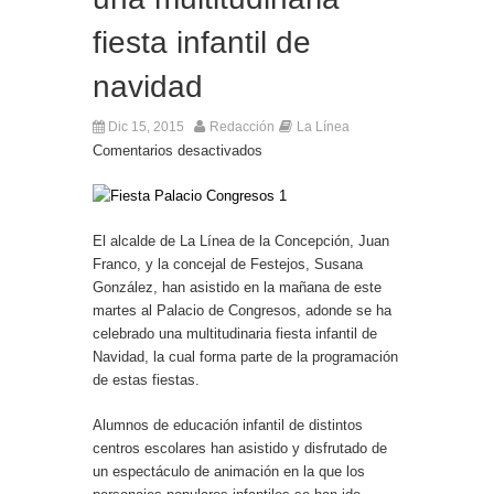
El Ministro Principal da la bienvenida a la nueva
fiesta infantil de
Ministra británica para los Territorios de Ultramar
navidad
Dic 15, 2015
Redacción
La Línea
Comentarios desactivados
El alcalde de La Línea de la Concepción, Juan
Franco, y la concejal de Festejos, Susana
González, han asistido en la mañana de este
martes al Palacio de Congresos, adonde se ha
celebrado una multitudinaria fiesta infantil de
Navidad, la cual forma parte de la programación
de estas fiestas.
Alumnos de educación infantil de distintos
centros escolares han asistido y disfrutado de
un espectáculo de animación en la que los