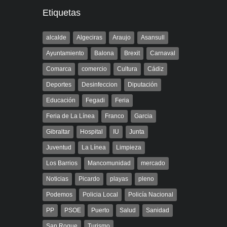
Etiquetas
alcalde
Algeciras
Araujo
Asansull
Ayuntamiento
Balona
Brexit
Carnaval
Comarca
comercio
Cultura
Cádiz
Deportes
Desinfeccion
Diputación
Educación
Fegadi
Feria
Feria de La Línea
Franco
Garcia
Gibraltar
Hospital
IU
Junta
Juventud
La Línea
Limpieza
Los Barrios
Mancomunidad
mercado
Noticias
Picardo
playas
pleno
Podemos
Policia Local
Policía Nacional
PP
PSOE
Puerto
Salud
Sanidad
San Roque
Turismo