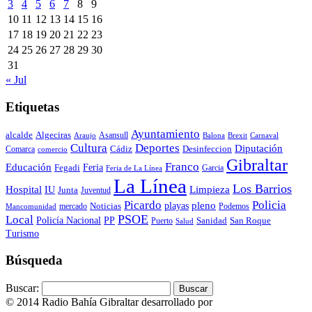
3
4
5
6
7
8
9
10
11
12
13
14
15
16
17
18
19
20
21
22
23
24
25
26
27
28
29
30
31
« Jul
Etiquetas
Ayuntamiento
alcalde
Algeciras
Araujo
Asansull
Balona
Carnaval
Brexit
Cultura
Deportes
Diputación
Cádiz
Desinfeccion
Comarca
comercio
Gibraltar
Franco
Educación
Feria
Fegadi
Garcia
Feria de La Línea
La Línea
Los Barrios
Hospital
IU
Limpieza
Junta
Juventud
Policia
Picardo
pleno
playas
mercado
Noticias
Podemos
Mancomunidad
Local
PSOE
Policía Nacional
PP
Puerto
Sanidad
San Roque
Salud
Turismo
Búsqueda
Buscar:
© 2014 Radio Bahía Gibraltar desarrollado por
Media&Web