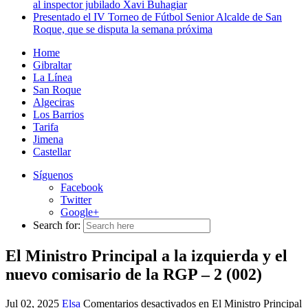
al inspector jubilado Xavi Buhagiar
Presentado el IV Torneo de Fútbol Senior Alcalde de San
Roque, que se disputa la semana próxima
Home
Gibraltar
La Línea
San Roque
Algeciras
Los Barrios
Tarifa
Jimena
Castellar
Síguenos
Facebook
Twitter
Google+
Search for:
El Ministro Principal a la izquierda y el
nuevo comisario de la RGP – 2 (002)
Jul 02, 2025
Elsa
Comentarios desactivados
en El Ministro Principal