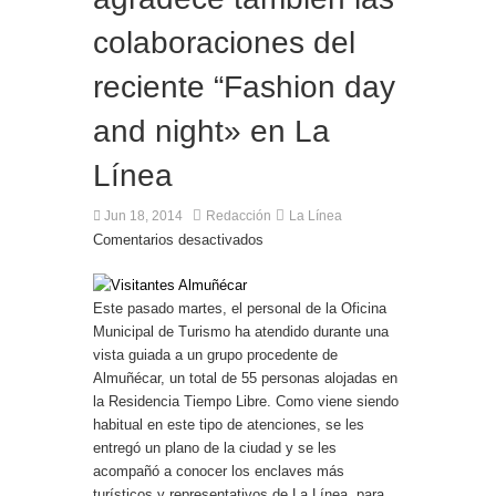
Entrega de la Medalla de la Policía del Territorio
de Ultramar al inspector jubilado Xavi Buhagiar
colaboraciones del
Presentado el IV Torneo de Fútbol Senior Alcalde
de San Roque, que se disputa la semana
reciente “Fashion day
próxima
and night» en La
Línea
Jun 18, 2014
Redacción
La Línea
Comentarios desactivados
Este pasado martes, el personal de la Oficina
Municipal de Turismo ha atendido durante una
vista guiada a un grupo procedente de
Almuñécar, un total de 55 personas alojadas en
la Residencia Tiempo Libre. Como viene siendo
habitual en este tipo de atenciones, se les
entregó un plano de la ciudad y se les
acompañó a conocer los enclaves más
turísticos y representativos de La Línea, para