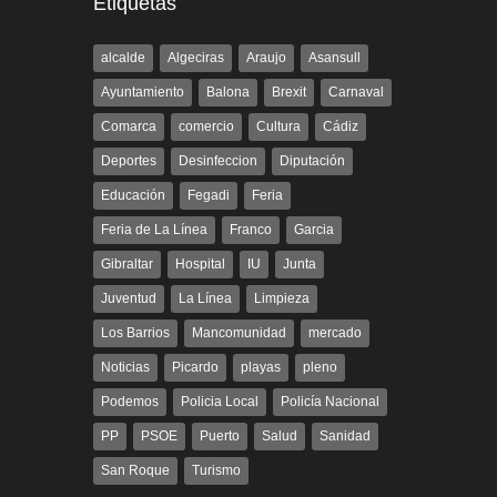
Etiquetas
alcalde
Algeciras
Araujo
Asansull
Ayuntamiento
Balona
Brexit
Carnaval
Comarca
comercio
Cultura
Cádiz
Deportes
Desinfeccion
Diputación
Educación
Fegadi
Feria
Feria de La Línea
Franco
Garcia
Gibraltar
Hospital
IU
Junta
Juventud
La Línea
Limpieza
Los Barrios
Mancomunidad
mercado
Noticias
Picardo
playas
pleno
Podemos
Policia Local
Policía Nacional
PP
PSOE
Puerto
Salud
Sanidad
San Roque
Turismo