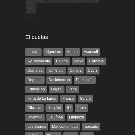
31
« Jul
Etiquetas
alcalde
Algeciras
Araujo
Asansull
Ayuntamiento
Balona
Brexit
Carnaval
Comarca
comercio
Cultura
Cádiz
Deportes
Desinfeccion
Diputación
Educación
Fegadi
Feria
Feria de La Línea
Franco
Garcia
Gibraltar
Hospital
IU
Junta
Juventud
La Línea
Limpieza
Los Barrios
Mancomunidad
mercado