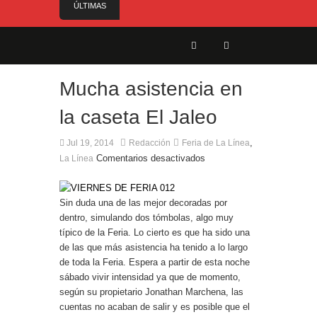
ÚLTIMAS
NOTICIAS
Controlado en la mañana del jueves el incendio
declarado este miércoles en San Roque
Alerta amarilla por altas temperaturas:
¡Manténgase alerta! (31 °C o más) Del domingo 9
Mucha asistencia en
al martes 11 de agosto, todo el día
la caseta El Jaleo
Reunión para cerrar los últimos flecos de la
seguridad en la Feria Real
,
Jul 19, 2014
Redacción
Feria de La Línea
Estabilizado el incendio que ha afectado Pasada
Comentarios desactivados
La Línea
Honda y cercanías de la carretera con el Pinar
El Ministro Principal da la bienvenida a la nueva
Ministra británica para los Territorios de Ultramar
Sin duda una de las mejor decoradas por
dentro, simulando dos tómbolas, algo muy
típico de la Feria. Lo cierto es que ha sido una
de las que más asistencia ha tenido a lo largo
de toda la Feria. Espera a partir de esta noche
sábado vivir intensidad ya que de momento,
según su propietario Jonathan Marchena, las
cuentas no acaban de salir y es posible que el