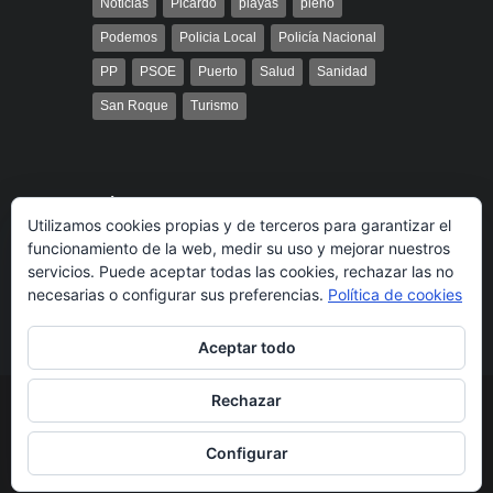
Noticias
Picardo
playas
pleno
Podemos
Policia Local
Policía Nacional
PP
PSOE
Puerto
Salud
Sanidad
San Roque
Turismo
Búsqueda
Utilizamos cookies propias y de terceros para garantizar el
funcionamiento de la web, medir su uso y mejorar nuestros
servicios. Puede aceptar todas las cookies, rechazar las no
necesarias o configurar sus preferencias.
Política de cookies
Aceptar todo
Rechazar
© 2014 Radio Bahía Gibraltar desarrollado por
Media&Web
Legal
Política de cookies
Más información
Configurar
sobre las cookies