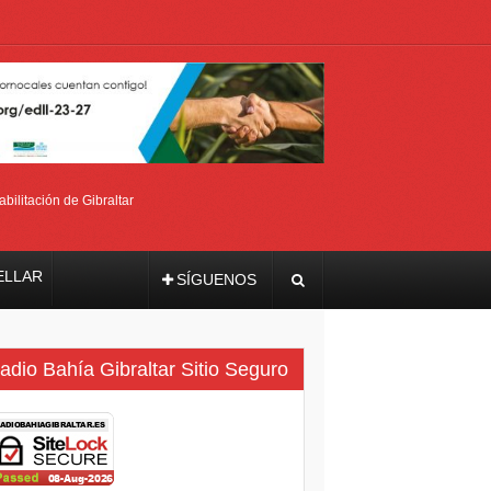
bilitación de Gibraltar
ELLAR
SÍGUENOS
ma
adio Bahía Gibraltar Sitio Seguro