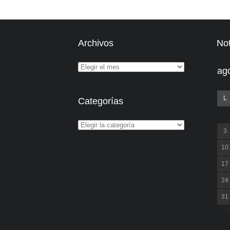
Archivos
Not
ag
L
Categorías
3
10
17
24
31
« Ju