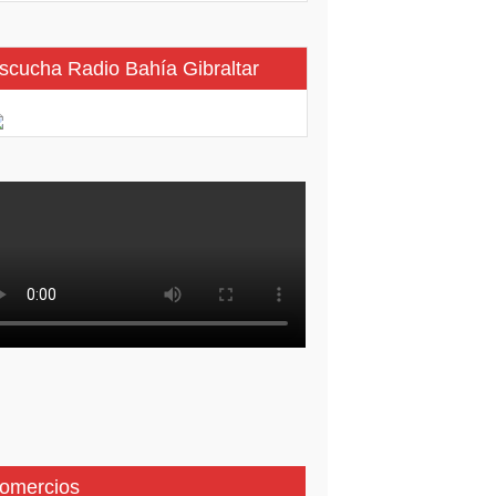
scucha Radio Bahía Gibraltar
omercios