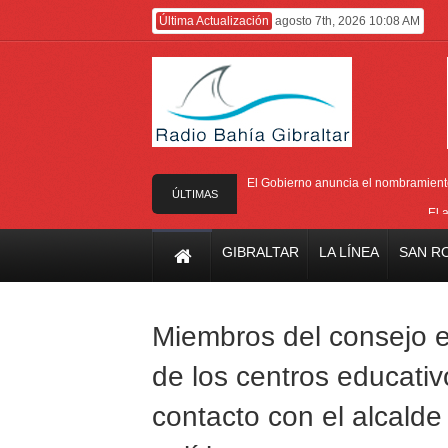
Última Actualización
agosto 7th, 2026 10:08 AM
El Gobierno anuncia el nombramiento 
ÚLTIMAS
El 
NOTICIAS
El Ministro F
GIBRALTAR
LA LÍNEA
SAN R
Entrega de la 
Presentado el I
Miembros del consejo es
de los centros educati
contacto con el alcald