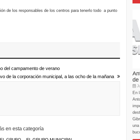
ón de los responsables de los centros para tenerlo todo a punto
urno del campamento de verano
An
ivo de la corporación municipal, a las ocho de la mañana
de
Ju
En l
Anto
imp
des
Gibr
una 
s en esta categoría
buco
EL GRUPO MUNICIPAL