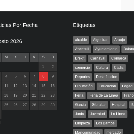
icias Por Fecha
Etiquetas
alcalde
Algeciras
Araujo
osto 2026
Asansull
Ayuntamiento
Balon
M
X
J
V
S
D
Brexit
Carnaval
Comarca
1
2
comercio
Cultura
Cádiz
4
5
6
7
8
9
Deportes
Desinfeccion
11
12
13
14
15
16
Diputación
Educación
Fegadi
18
19
20
21
22
23
Feria
Feria de La Línea
Franc
Garcia
Gibraltar
Hospital
I
25
26
27
28
29
30
Junta
Juventud
La Línea
l
Limpieza
Los Barrios
Mancomunidad
mercado