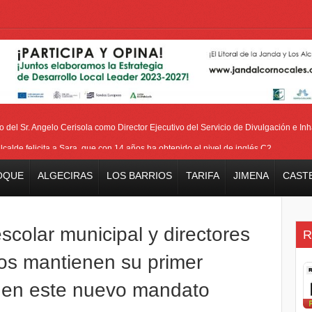
del Sr. Angelo Cerisola como Director Ejecutivo del Servicio de Divulgación e Inha
alcalde felicita a Sara, que con 14 años ha obtenido el nivel de inglés C2
eetham refuerza la presencia internacional de Gibraltar durante su visita a Canadá
OQUE
ALGECIRAS
LOS BARRIOS
TARIFA
JIMENA
CAST
Medalla de la Policía del Territorio de Ultramar al inspector jubilado Xavi Buhagiar
V Torneo de Fútbol Senior Alcalde de San Roque, que se disputa la semana próxi
colar municipal y directores
R
vos mantienen su primer
e en este nuevo mandato