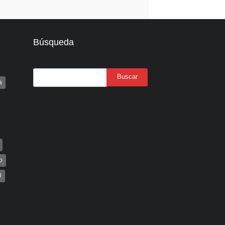
Búsqueda
a
o
U