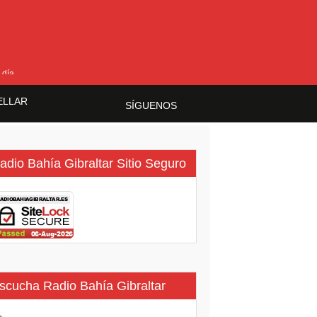
 día
ELLAR
SÍGUENOS
adio Bahía Gibraltar Sitio Seguro
scucha Radio Bahía Gibraltar