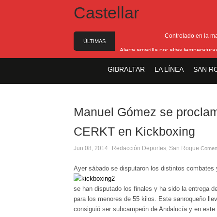
Controlado en la m
ÚLTIMAS
Alerta amarilla por altas temperatur
NOTICIAS
Reunión pa
GIBRALTAR
LA LÍNEA
SAN R
Estabilizado el incend
El Ministro Principal da 
Manuel Gómez se procla
CERKT en Kickboxing
Jun 08, 2014
Redacción
Deportes
San Roque
,
Coment
Ayer sábado se disputaron los distintos combates
se han disputado los finales y ha sido la entrega
para los menores de 55 kilos. Este sanroqueño ll
consiguió ser subcampeón de Andalucía y en este a