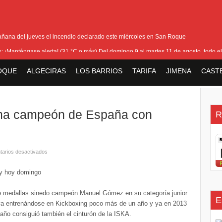
añana del jueves el incendio declarado este miércoles en San Roque
as: ¡Manténgase alerta! (31 °C o más) Del domingo 9 al martes 11 de agosto, todo el
ra cerrar los últimos flecos de la seguridad en la Feria Real
OQUE
ALGECIRAS
LOS BARRIOS
TARIFA
JIMENA
CAST
io que ha afectado Pasada Honda y cercanías de la carretera con el Pinar
la bienvenida a la nueva Ministra británica para los Territorios de Ultramar
ma campeón de España con
R
arios desactivados
 y hoy domingo
 de medallas sinedo campeón Manuel Gómez en su categoría junior
E
eva entrenándose en Kickboxing poco más de un año y ya en 2013
ño consiguió también el cinturón de la ISKA.