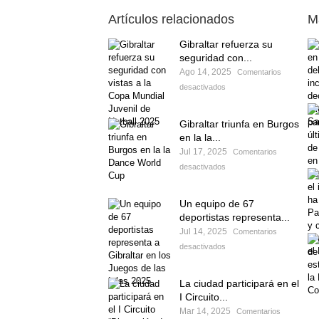
Artículos relacionados
M
Gibraltar refuerza su
seguridad con...
Ago 14, 2025
Comentarios
desactivados
Gibraltar triunfa en Burgos
en la la...
Jul 17, 2025
Comentarios
desactivados
Un equipo de 67
deportistas representa...
Jul 14, 2025
Comentarios
desactivados
La ciudad participará en el
I Circuito...
Mar 14, 2025
Comentarios