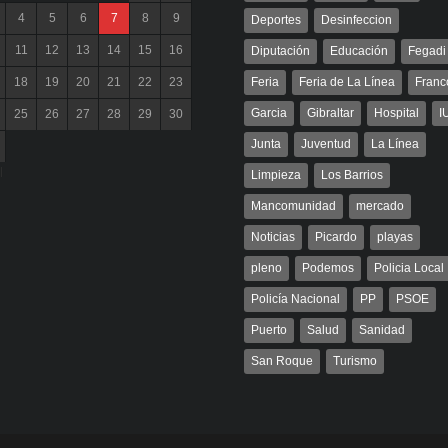
4
5
6
7
8
9
Deportes
Desinfeccion
11
12
13
14
15
16
Diputación
Educación
Fegadi
18
19
20
21
22
23
Feria
Feria de La Línea
Franc
Garcia
Gibraltar
Hospital
I
25
26
27
28
29
30
Junta
Juventud
La Línea
l
Limpieza
Los Barrios
Mancomunidad
mercado
Noticias
Picardo
playas
pleno
Podemos
Policia Local
Policía Nacional
PP
PSOE
Puerto
Salud
Sanidad
San Roque
Turismo