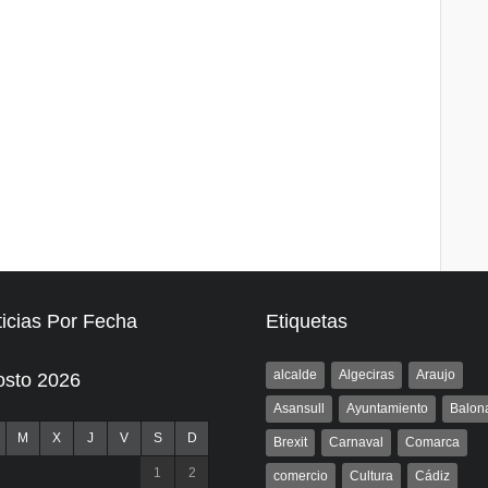
icias Por Fecha
Etiquetas
alcalde
Algeciras
Araujo
osto 2026
Asansull
Ayuntamiento
Balon
M
X
J
V
S
D
Brexit
Carnaval
Comarca
1
2
comercio
Cultura
Cádiz