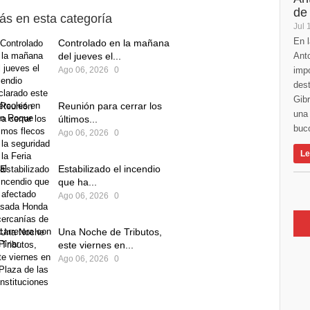
de
ás en esta categoría
Jul 
En l
Controlado en la mañana
del jueves el...
Anto
Ago 06, 2026
0
imp
des
Gibr
Reunión para cerrar los
una 
últimos...
buco
Ago 06, 2026
0
Le
Estabilizado el incendio
que ha...
Ago 06, 2026
0
Una Noche de Tributos,
este viernes en...
Ago 06, 2026
0