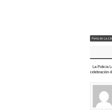
Feria de La Lí
La Policía 
celebración d