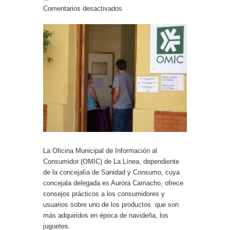
Entrega de la Medalla de la Policía del Territorio
Comentarios desactivados
de Ultramar al inspector jubilado Xavi Buhagiar
Presentado el IV Torneo de Fútbol Senior Alcalde
de San Roque, que se disputa la semana
próxima
La Oficina Municipal de Información al
Consumidor (OMIC) de La Línea, dependiente
de la concejalía de Sanidad y Consumo, cuya
concejala delegada es Aurora Camacho, ofrece
consejos prácticos a los consumidores y
usuarios sobre uno de los productos que son
más adquiridos en época de navideña, los
juguetes.