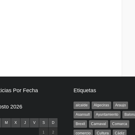
icias Por Fecha
Etiquetas
alcalde
Algeciras
Araujo
osto 2026
Asansull
Ayuntamiento
Balon
M
X
J
V
S
D
Brexit
Carnaval
Comarca
1
2
comercio
Cultura
Cádiz