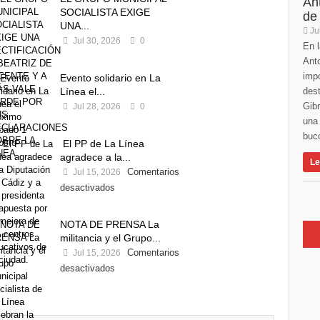
An
SOCIALISTA EXIGE
de
UNA...
Ju
Jul 30, 2026
0
En l
Anto
imp
Evento solidario en La
Línea el...
des
Gibr
Jul 28, 2026
0
una 
buco
El PP de La Línea
agradece a la...
Le
Comentarios
Jul 15, 2026
desactivados
NOTA DE PRENSA La
militancia y el Grupo...
Comentarios
Jul 15, 2026
desactivados