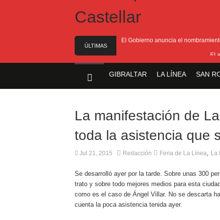
El Gobierno anuncia el nombramiento 
ÚLTIMAS
El 
NOTICIAS
El Ministro F
GIBRALTAR
LA LÍNEA
SAN R
Entrega de la 
Presentado el I
La manifestación de La
toda la asistencia que
,
Jul 21, 2015
Redacción
Feria de La Línea
La 
Se desarrolló ayer por la tarde. Sobre unas 300 per
trato y sobre todo mejores medios para esta ciudad.
como es el caso de Ángel Villar. No se descarta h
cuenta la poca asistencia tenida ayer.