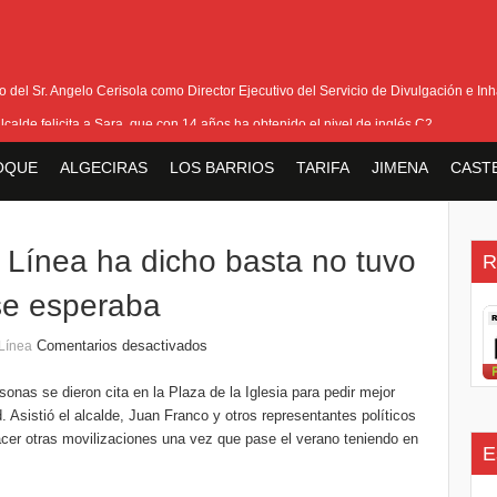
del Sr. Angelo Cerisola como Director Ejecutivo del Servicio de Divulgación e Inha
alcalde felicita a Sara, que con 14 años ha obtenido el nivel de inglés C2
eetham refuerza la presencia internacional de Gibraltar durante su visita a Canadá
OQUE
ALGECIRAS
LOS BARRIOS
TARIFA
JIMENA
CAST
Medalla de la Policía del Territorio de Ultramar al inspector jubilado Xavi Buhagiar
V Torneo de Fútbol Senior Alcalde de San Roque, que se disputa la semana próxi
 Línea ha dicho basta no tuvo
R
 se esperaba
Comentarios desactivados
Línea
sonas se dieron cita en la Plaza de la Iglesia para pedir mejor
 Asistió el alcalde, Juan Franco y otros representantes políticos
acer otras movilizaciones una vez que pase el verano teniendo en
E