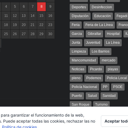
4
5
6
7
8
9
Deportes
Desinfeccion
11
12
13
14
15
16
Diputación
Educación
Fegadi
18
19
20
21
22
23
Feria
Feria de La Línea
Franc
Garcia
Gibraltar
Hospital
I
25
26
27
28
29
30
Junta
Juventud
La Línea
l
Limpieza
Los Barrios
Mancomunidad
mercado
Noticias
Picardo
playas
pleno
Podemos
Policia Local
Policía Nacional
PP
PSOE
Puerto
Salud
Sanidad
San Roque
Turismo
 para garantizar el funcionamiento de la web,
Aceptar tod
s. Puede aceptar todas las cookies, rechazar las no
s.
Política de cookies