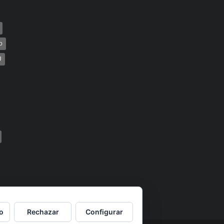
o
U
o
Rechazar
Configurar