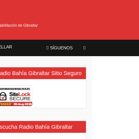
bilitación de Gibraltar
ELLAR
SÍGUENOS
ma
adio Bahía Gibraltar Sitio Seguro
scucha Radio Bahía Gibraltar