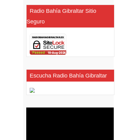
Radio Bahía Gibraltar Sitio
Seguro
Escucha Radio Bahía Gibraltar
Reproductor
de
vídeo