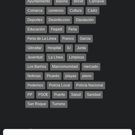
Ayuntamiento
Balona
Brexit
Carnaval
Comarca
comercio
Cultura
Cádiz
Deportes
Desinfeccion
Diputación
Educación
Fegadi
Feria
Feria de La Línea
Franco
Garcia
Gibraltar
Hospital
IU
Junta
Juventud
La Línea
Limpieza
Los Barrios
Mancomunidad
mercado
Noticias
Picardo
playas
pleno
Podemos
Policia Local
Policía Nacional
PP
PSOE
Puerto
Salud
Sanidad
San Roque
Turismo
Búsqueda