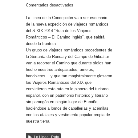
Renovación del acerado de las calles Quevedo,
Comentarios desactivados
Mejorana y Perdiz, de Estación de San Roque
La Linea de la Concepción va a ser escenario
de la nueva expedición de viajeros romanticos
del S.XIX-2014 “Ruta de los Viajeros
Románticos – El Camino Inglés”, que saldrá
desde la frontera.
Un grupo de viajeros románticos procedentes de
la Serranía de Ronda y del Campo de Gibraltar
van a recorrer el Camino que durante siglos han
hecho nuestros antepasados, arrieros,
bandoleros… y que tan magistralmente glosaron
los Viajeros Románticos del XIX que
convirtieron esta ruta en la pionera del turismo
español, con un patrimonio histórico y literario
sin parangón en ningún lugar de España,
haciéndose a lomos de caballerías y acémilas,
con los atalajes y vestimenta popular propia de
nuestra tierra.
,
La Línea
Ruta