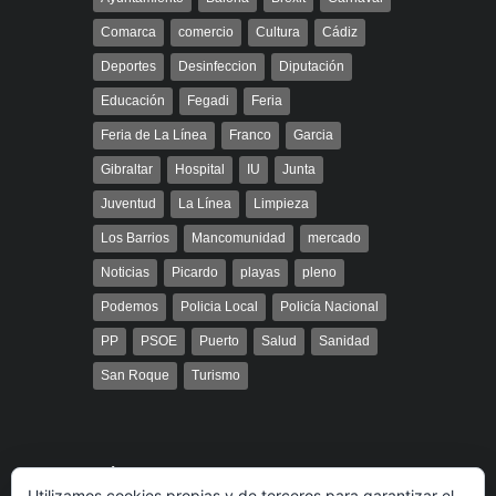
Comarca
comercio
Cultura
Cádiz
Deportes
Desinfeccion
Diputación
Educación
Fegadi
Feria
Feria de La Línea
Franco
Garcia
Gibraltar
Hospital
IU
Junta
Juventud
La Línea
Limpieza
Los Barrios
Mancomunidad
mercado
Noticias
Picardo
playas
pleno
Podemos
Policia Local
Policía Nacional
PP
PSOE
Puerto
Salud
Sanidad
San Roque
Turismo
Búsqueda
Utilizamos cookies propias y de terceros para garantizar el