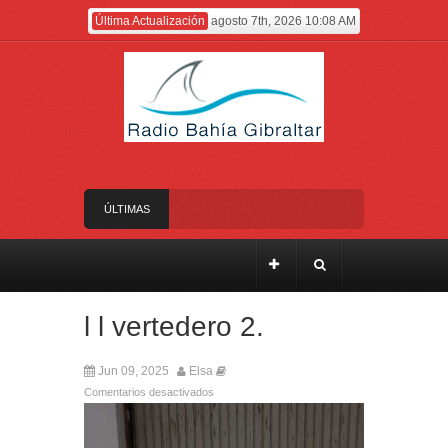
Última Actualización
agosto 7th, 2026 10:08 AM
ÚLTIMAS
NOTICIAS
El Gobierno anuncia el nombramiento del Sr.
Angelo Cerisola como Director Ejecutivo del
Servicio de Divulgación e Inhabilitación de
Gibraltar
l l vertedero 2.
El alcalde felicita a Sara, que con 14 años ha
obtenido el nivel de inglés C2
Jun 09, 2025
Elsa
El Ministro Feetham refuerza la presencia
Comentarios desactivados
internacional de Gibraltar durante su visita a
Canadá