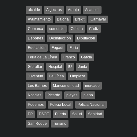
alcalde
Algeciras
Araujo
Asansull
Ayuntamiento
Balona
Brexit
Carnaval
Comarca
comercio
Cultura
Cádiz
Deportes
Desinfeccion
Diputación
Educación
Fegadi
Feria
Feria de La Línea
Franco
Garcia
Gibraltar
Hospital
IU
Junta
Juventud
La Línea
Limpieza
Los Barrios
Mancomunidad
mercado
Noticias
Picardo
playas
pleno
Podemos
Policia Local
Policía Nacional
PP
PSOE
Puerto
Salud
Sanidad
San Roque
Turismo