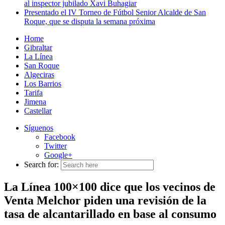
al inspector jubilado Xavi Buhagiar
Presentado el IV Torneo de Fútbol Senior Alcalde de San
Roque, que se disputa la semana próxima
Home
Gibraltar
La Línea
San Roque
Algeciras
Los Barrios
Tarifa
Jimena
Castellar
Síguenos
Facebook
Twitter
Google+
Search for:
La Línea 100×100 dice que los vecinos de
Venta Melchor piden una revisión de la
tasa de alcantarillado en base al consumo