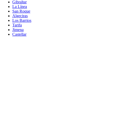
Gibraltar
La Línea
San Roque
Algeciras
Los Barrios
Tarifa
Jimena
Castellar