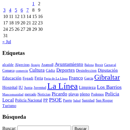
1
2
3
4
5
6
7
8
9
10
11
12
13
14
15
16
17
18
19
20
21
22
23
24
25
26
27
28
29
30
31
« Jul
Etiquetas
Ayuntamiento
alcalde
Algeciras
Araujo
Asansull
Balona
Carnaval
Brexit
Cultura
Deportes
Diputación
Cádiz
Desinfeccion
Comarca
comercio
Gibraltar
Franco
Educación
Feria
Fegadi
Garcia
Feria de La Línea
La Línea
Los Barrios
Hospital
IU
Limpieza
Junta
Juventud
Policia
Picardo
pleno
playas
mercado
Noticias
Podemos
Mancomunidad
Local
PSOE
Policía Nacional
PP
Puerto
Sanidad
San Roque
Salud
Turismo
Búsqueda
Buscar: