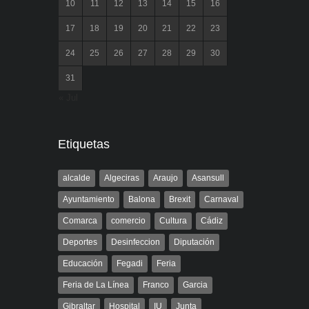
10
11
12
13
14
15
16
17
18
19
20
21
22
23
24
25
26
27
28
29
30
31
« Jul
Etiquetas
alcalde
Algeciras
Araujo
Asansull
Ayuntamiento
Balona
Brexit
Carnaval
Comarca
comercio
Cultura
Cádiz
Deportes
Desinfeccion
Diputación
Educación
Fegadi
Feria
Feria de La Línea
Franco
Garcia
Gibraltar
Hospital
IU
Junta