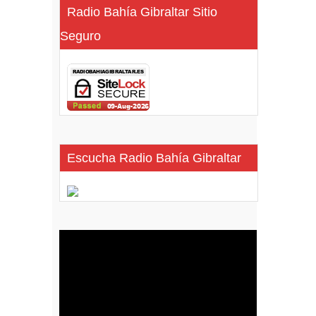
Radio Bahía Gibraltar Sitio
Seguro
Escucha Radio Bahía Gibraltar
Reproductor
de
vídeo