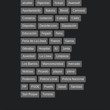
alcalde
Algeciras
Araujo
Asansull
Ayuntamiento
Balona
Brexit
Carnaval
Comarca
comercio
Cultura
Cádiz
Deportes
Desinfeccion
Diputación
Educación
Fegadi
Feria
Feria de La Línea
Franco
Garcia
Gibraltar
Hospital
IU
Junta
Juventud
La Línea
Limpieza
Los Barrios
Mancomunidad
mercado
Noticias
Picardo
playas
pleno
Podemos
Policia Local
Policía Nacional
PP
PSOE
Puerto
Salud
Sanidad
San Roque
Turismo