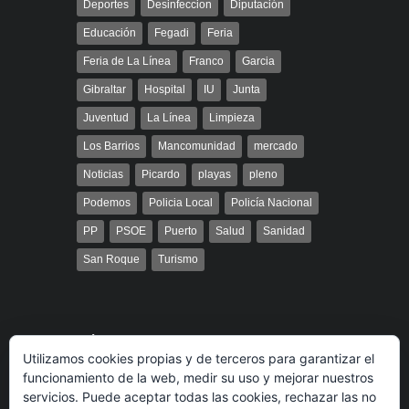
Deportes
Desinfeccion
Diputación
Educación
Fegadi
Feria
Feria de La Línea
Franco
Garcia
Gibraltar
Hospital
IU
Junta
Juventud
La Línea
Limpieza
Los Barrios
Mancomunidad
mercado
Noticias
Picardo
playas
pleno
Podemos
Policia Local
Policía Nacional
PP
PSOE
Puerto
Salud
Sanidad
San Roque
Turismo
Búsqueda
Utilizamos cookies propias y de terceros para garantizar el
funcionamiento de la web, medir su uso y mejorar nuestros
servicios. Puede aceptar todas las cookies, rechazar las no