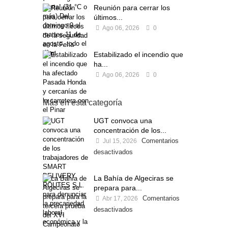
Reunión para cerrar los
últimos...
Ago 06, 2026
0
Estabilizado el incendio que
ha...
Ago 06, 2026
0
Más en esta categoría
UGT convoca una
concentración de los...
Comentarios
Jul 15, 2026
desactivados
La Bahía de Algeciras se
prepara para...
Comentarios
Abr 17, 2026
desactivados