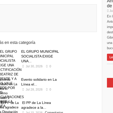
An
de
Ju
En l
Anto
imp
des
Gibr
s en esta categoría
una 
buco
EL GRUPO MUNICIPAL
SOCIALISTA EXIGE
Le
UNA...
Jul 30, 2026
0
Evento solidario en La
Línea el...
Jul 28, 2026
0
El PP de La Línea
agradece a la...
Comentarios
Jul 15, 2026