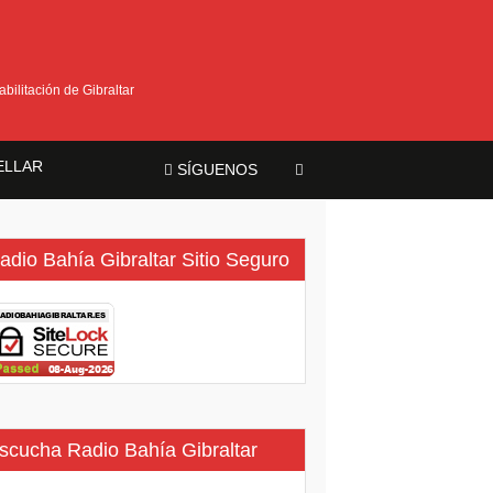
bilitación de Gibraltar
ELLAR
SÍGUENOS
ma
adio Bahía Gibraltar Sitio Seguro
scucha Radio Bahía Gibraltar