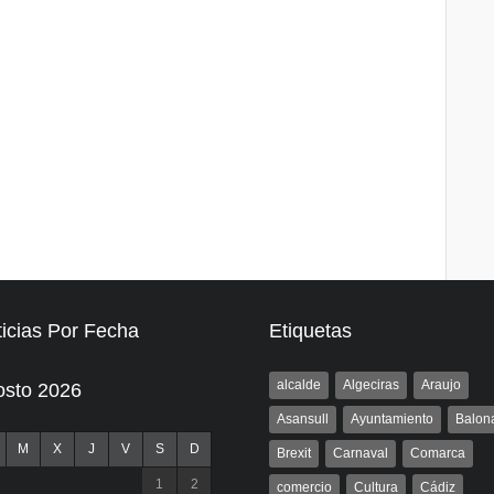
icias Por Fecha
Etiquetas
alcalde
Algeciras
Araujo
osto 2026
Asansull
Ayuntamiento
Balon
M
X
J
V
S
D
Brexit
Carnaval
Comarca
1
2
comercio
Cultura
Cádiz