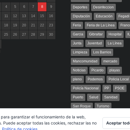
4
5
6
7
8
9
Deportes
Desinfeccion
11
12
13
14
15
16
Diputación
Educación
Fegadi
18
19
20
21
22
23
Feria
Feria de La Línea
Franc
Garcia
Gibraltar
Hospital
I
25
26
27
28
29
30
Junta
Juventud
La Línea
l
Limpieza
Los Barrios
Mancomunidad
mercado
Noticias
Picardo
playas
pleno
Podemos
Policia Local
Policía Nacional
PP
PSOE
Puerto
Salud
Sanidad
San Roque
Turismo
 para garantizar el funcionamiento de la web,
Aceptar tod
s. Puede aceptar todas las cookies, rechazar las no
s.
Política de cookies