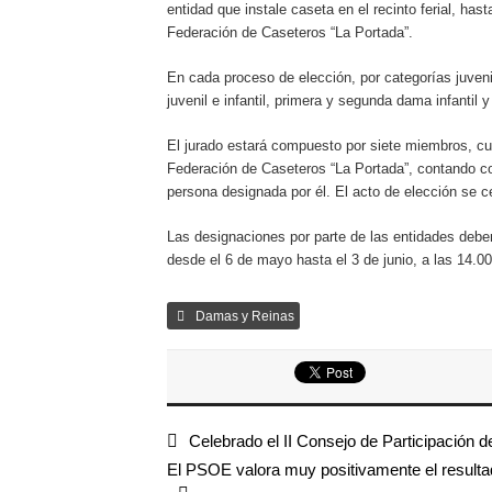
entidad que instale caseta en el recinto ferial, h
Federación de Caseteros “La Portada”.
En cada proceso de elección, por categorías juvenil 
juvenil e infantil, primera y segunda dama infantil y
El jurado estará compuesto por siete miembros, cua
Federación de Caseteros “La Portada”, contando co
persona designada por él. El acto de elección se ce
Las designaciones por parte de las entidades debe
desde el 6 de mayo hasta el 3 de junio, a las 14.00
Damas y Reinas
Celebrado el II Consejo de Participación d
El PSOE valora muy positivamente el resultad