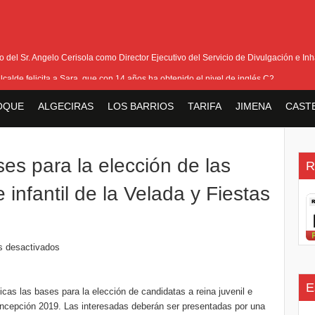
del Sr. Angelo Cerisola como Director Ejecutivo del Servicio de Divulgación e Inha
alcalde felicita a Sara, que con 14 años ha obtenido el nivel de inglés C2
eetham refuerza la presencia internacional de Gibraltar durante su visita a Canadá
OQUE
ALGECIRAS
LOS BARRIOS
TARIFA
JIMENA
CAST
Medalla de la Policía del Territorio de Ultramar al inspector jubilado Xavi Buhagiar
V Torneo de Fútbol Senior Alcalde de San Roque, que se disputa la semana próxi
ses para la elección de las
R
 infantil de la Velada y Fiestas
s desactivados
E
cas las bases para la elección de candidatas a reina juvenil e
Concepción 2019. Las interesadas deberán ser presentadas por una