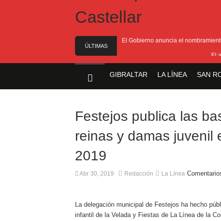
El Gobierno anuncia el nombramiento 
ÚLTIMAS
El 
NOTICIAS
El Ministro F
GIBRALTAR
LA LÍNEA
SAN R
Entrega de la 
Presentado el I
Festejos publica las ba
reinas y damas juvenil e
2019
Comentario
Abr 30, 2019
Redacción
La Línea
La delegación municipal de Festejos ha hecho públi
infantil de la Velada y Fiestas de La Línea de la 