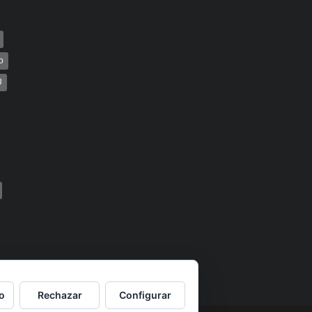
o
U
o
Rechazar
Configurar