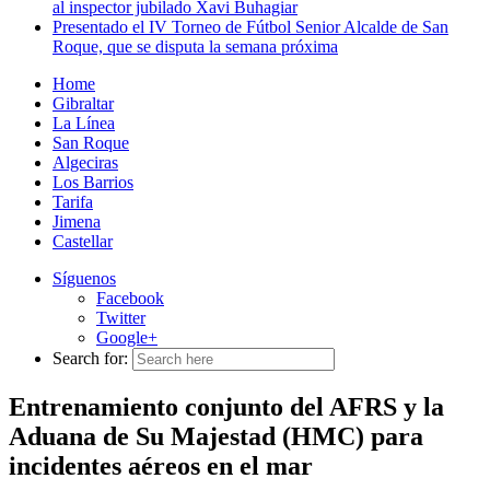
al inspector jubilado Xavi Buhagiar
Presentado el IV Torneo de Fútbol Senior Alcalde de San
Roque, que se disputa la semana próxima
Home
Gibraltar
La Línea
San Roque
Algeciras
Los Barrios
Tarifa
Jimena
Castellar
Síguenos
Facebook
Twitter
Google+
Search for:
Entrenamiento conjunto del AFRS y la
Aduana de Su Majestad (HMC) para
incidentes aéreos en el mar