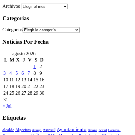
Archivos
Categorías
Categorías
Noticias Por Fecha
agosto 2026
L
M
X
J
V
S
D
1
2
3
4
5
6
7
8
9
10
11
12
13
14
15
16
17
18
19
20
21
22
23
24
25
26
27
28
29
30
31
« Jul
Etiquetas
Ayuntamiento
alcalde
Algeciras
Araujo
Asansull
Balona
Carnaval
Brexit