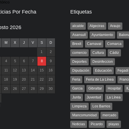
icias Por Fecha
Etiquetas
alcalde
Algeciras
Araujo
osto 2026
Asansull
Ayuntamiento
Balon
M
X
J
V
S
D
Brexit
Carnaval
Comarca
1
2
comercio
Cultura
Cádiz
4
5
6
7
8
9
Deportes
Desinfeccion
11
12
13
14
15
16
Diputación
Educación
Fegadi
18
19
20
21
22
23
Feria
Feria de La Línea
Franc
Garcia
Gibraltar
Hospital
I
25
26
27
28
29
30
Junta
Juventud
La Línea
l
Limpieza
Los Barrios
Mancomunidad
mercado
Noticias
Picardo
playas