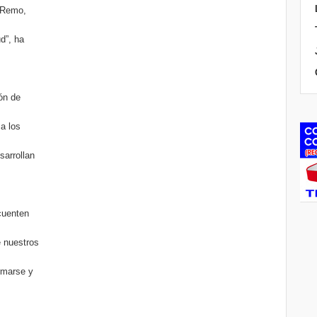
e Remo,
d”, ha
ón de
a los
sarrollan
cuenten
e nuestros
rmarse y