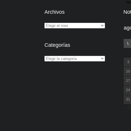
Archivos
Not
ag
L
Categorías
3
10
17
24
31
« Ju