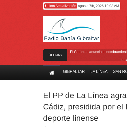
Última Actualización
agosto 7th, 2026 10:08 AM
El Gobierno anuncia el nombramiento 
ÚLTIMAS
El 
NOTICIAS
El Ministro F
GIBRALTAR
LA LÍNEA
SAN R
Entrega de la 
Presentado el I
El PP de La Línea agra
Cádiz, presidida por el
deporte linense