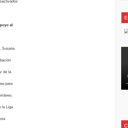
sactivados
E
apoyo al
a, Susana
obación
z de la
nea para
erráneo,
 la Liga
sta
C