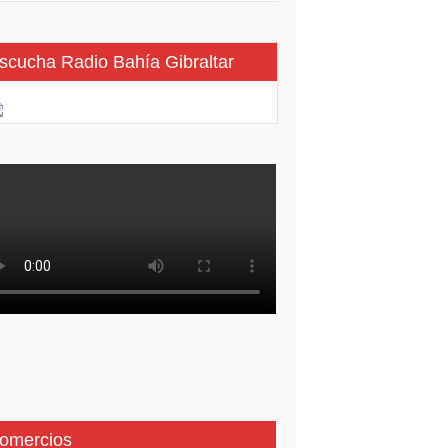
scucha Radio Bahía Gibraltar
omercios