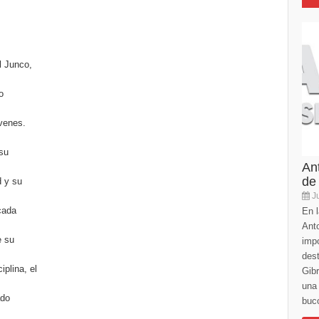
l Junco,
o
óvenes.
su
An
de
d y su
Ju
cada
En l
Anto
e su
imp
des
iplina, el
Gibr
una 
ado
buco