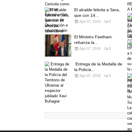
El alcalde felicita a Sara,
que con 14...
Ago 07, 2026
0
El Ministro Feetham
refuerza la...
Ago 07, 2026
0
Entrega de la Medalla de
la Policía...
Ago 07, 2026
0