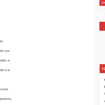
Le
ión
iar sus
dades a
N
ada a la
ciones
portivos,