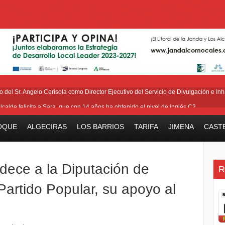
del Sr. Angelo Cerisola como Director Ejecutivo del Servicio de Divulgación e Inha
alcalde felicita a Sara, que con 14 años ha obtenido el nivel de inglés C2
eetham refuerza la presencia internacional de Gibraltar durante su visita a Canadá
OQUE
ALGECIRAS
LOS BARRIOS
TARIFA
JIMENA
CAST
Medalla de la Policía del Territorio de Ultramar al inspector jubilado Xavi Buhagiar
V Torneo de Fútbol Senior Alcalde de San Roque, que se disputa la semana próxi
dece a la Diputación de
R
 Partido Popular, su apoyo al