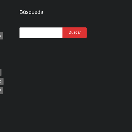
Búsqueda
a
o
U