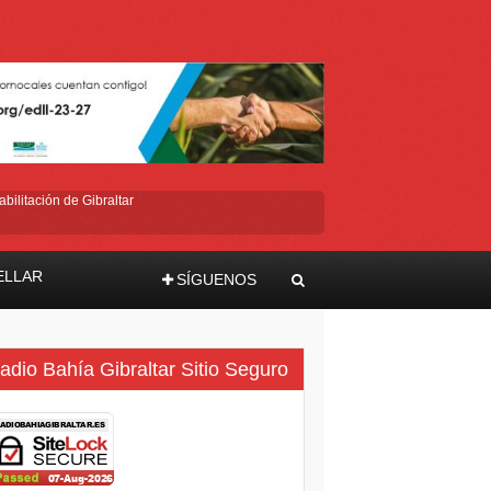
bilitación de Gibraltar
ELLAR
SÍGUENOS
ma
adio Bahía Gibraltar Sitio Seguro