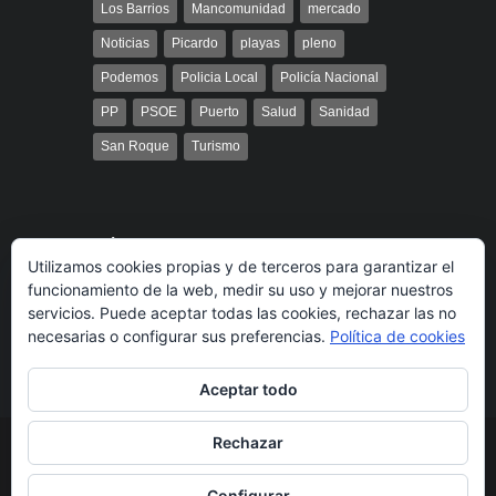
Los Barrios
Mancomunidad
mercado
Noticias
Picardo
playas
pleno
Podemos
Policia Local
Policía Nacional
PP
PSOE
Puerto
Salud
Sanidad
San Roque
Turismo
Búsqueda
Utilizamos cookies propias y de terceros para garantizar el
funcionamiento de la web, medir su uso y mejorar nuestros
servicios. Puede aceptar todas las cookies, rechazar las no
necesarias o configurar sus preferencias.
Política de cookies
Aceptar todo
Rechazar
© 2014 Radio Bahía Gibraltar desarrollado por
Media&Web
Legal
Política de cookies
Más información
Configurar