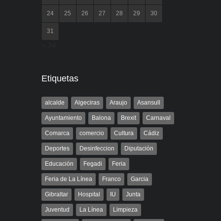
24
25
26
27
28
29
30
31
« Jul
Etiquetas
alcalde
Algeciras
Araujo
Asansull
Ayuntamiento
Balona
Brexit
Carnaval
Comarca
comercio
Cultura
Cádiz
Deportes
Desinfeccion
Diputación
Educación
Fegadi
Feria
Feria de La Línea
Franco
Garcia
Gibraltar
Hospital
IU
Junta
Juventud
La Línea
Limpieza