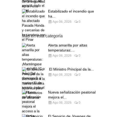
Estabilizado el incendio que
ha...
Ago 06, 2026
0
Más en esta categoría
Alerta amarilla por altas
temperaturas:...
Ago 06, 2026
0
El Ministro Principal da la...
Ago 06, 2026
0
Nueva señalización peatonal
mejora el...
Ago 06, 2026
0
El Servicio de Jóvenes de