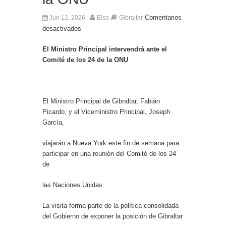
El Ministro Principal da la bienvenida a la nueva
Ministra británica para los Territorios de Ultramar
Comentarios
Jun 12, 2026
Elsa
Gibraltar
desactivados
El Ministro Principal intervendrá ante el
Comité de los 24 de la ONU
El Ministro Principal de Gibraltar, Fabián
Picardo, y el Viceministro Principal, Joseph
García,
viajarán a Nueva York este fin de semana para
participar en una reunión del Comité de los 24
de
las Naciones Unidas.
La visita forma parte de la política consolidada
del Gobierno de exponer la posición de Gibraltar