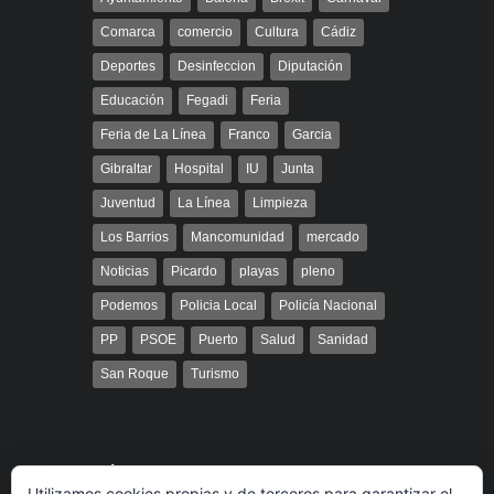
Comarca
comercio
Cultura
Cádiz
Deportes
Desinfeccion
Diputación
Educación
Fegadi
Feria
Feria de La Línea
Franco
Garcia
Gibraltar
Hospital
IU
Junta
Juventud
La Línea
Limpieza
Los Barrios
Mancomunidad
mercado
Noticias
Picardo
playas
pleno
Podemos
Policia Local
Policía Nacional
PP
PSOE
Puerto
Salud
Sanidad
San Roque
Turismo
Búsqueda
Utilizamos cookies propias y de terceros para garantizar el