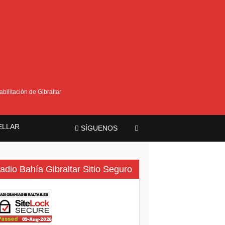
bilitación de Gibraltar
ELLAR
SÍGUENOS
ma
adio Bahía Gibraltar Sitio Seguro