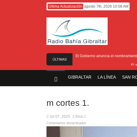
Última Actualización
agosto 7th, 2026 10:08 AM
El Gobierno anuncia el nombramiento 
ÚLTIMAS
El 
NOTICIAS
El Ministro F
GIBRALTAR
LA LÍNEA
SAN R
Entrega de la 
Presentado el I
m cortes 1.
Jul 07, 2025
Elsa
Comentarios desactivados