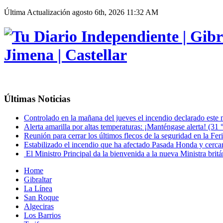
Última Actualización
agosto 6th, 2026 11:32 AM
Últimas Noticias
Controlado en la mañana del jueves el incendio declarado este
Alerta amarilla por altas temperaturas: ¡Manténgase alerta! (31
Reunión para cerrar los últimos flecos de la seguridad en la Fer
Estabilizado el incendio que ha afectado Pasada Honda y cercaní
El Ministro Principal da la bienvenida a la nueva Ministra britá
Home
Gibraltar
La Línea
San Roque
Algeciras
Los Barrios