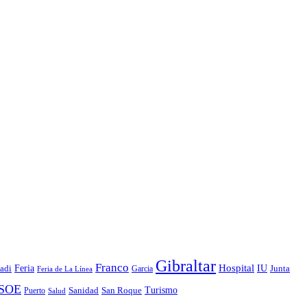
Gibraltar
Franco
Hospital
IU
Feria
Junta
adi
Garcia
Feria de La Línea
SOE
Turismo
Puerto
Sanidad
San Roque
Salud