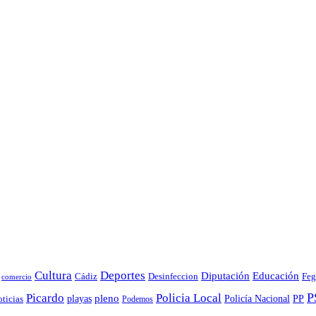
Cultura
Deportes
Educación
Diputación
Cádiz
Desinfeccion
Feg
comercio
Policia Local
P
Picardo
pleno
playas
Policía Nacional
PP
ticias
Podemos