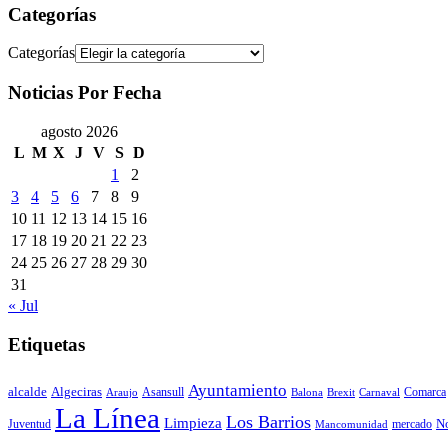
Categorías
Categorías
Noticias Por Fecha
agosto 2026
L
M
X
J
V
S
D
1
2
3
4
5
6
7
8
9
10
11
12
13
14
15
16
17
18
19
20
21
22
23
24
25
26
27
28
29
30
31
« Jul
Etiquetas
Ayuntamiento
alcalde
Algeciras
Comarca
Araujo
Asansull
Balona
Carnaval
Brexit
La Línea
Los Barrios
Limpieza
mercado
No
Juventud
Mancomunidad