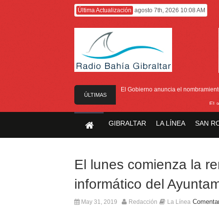
Última Actualización
agosto 7th, 2026 10:08 AM
El Gobierno anuncia el nombramiento 
ÚLTIMAS
El 
NOTICIAS
El Ministro F
GIBRALTAR
LA LÍNEA
SAN R
Entrega de la 
Presentado el I
El lunes comienza la r
informático del Ayunta
Comentar
May 31, 2019
Redacción
La Línea