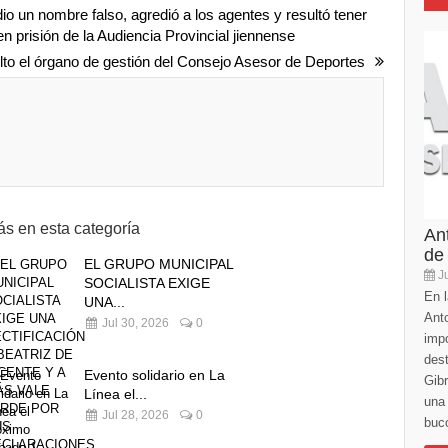
io un nombre falso, agredió a los agentes y resultó tener
 prisión de la Audiencia Provincial jiennense
lto el órgano de gestión del Consejo Asesor de Deportes
s en esta categoría
An
de
EL GRUPO MUNICIPAL
Ju
SOCIALISTA EXIGE
En l
UNA...
Anto
Jul 30, 2026
0
imp
des
Evento solidario en La
Gibr
Línea el...
una 
Jul 28, 2026
0
buco