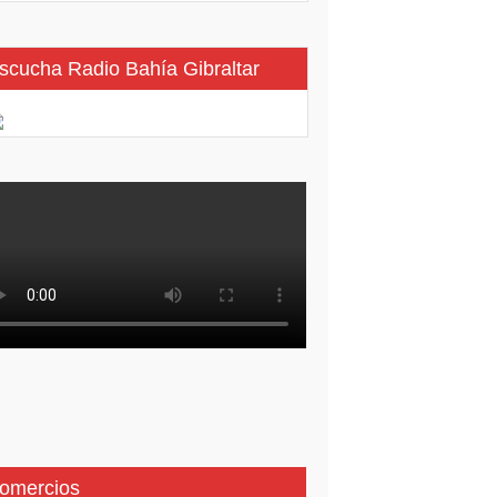
scucha Radio Bahía Gibraltar
omercios