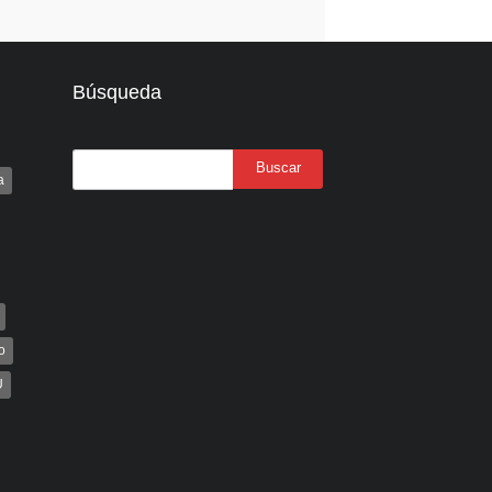
Búsqueda
a
o
U