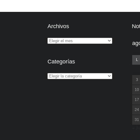
Archivos
Not
ag
L
Categorías
3
10
17
24
31
« Ju