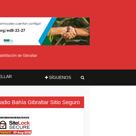
bilitación de Gibraltar
ELLAR
SÍGUENOS
ma
adio Bahía Gibraltar Sitio Seguro