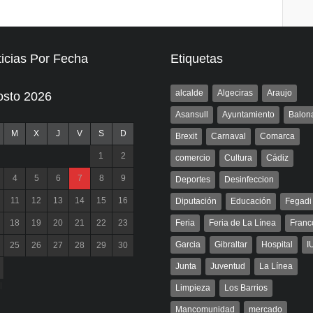
icias Por Fecha
Etiquetas
alcalde
Algeciras
Araujo
osto 2026
Asansull
Ayuntamiento
Balon
M
X
J
V
S
D
Brexit
Carnaval
Comarca
1
2
comercio
Cultura
Cádiz
4
5
6
7
8
9
Deportes
Desinfeccion
11
12
13
14
15
16
Diputación
Educación
Fegadi
18
19
20
21
22
23
Feria
Feria de La Línea
Franc
Garcia
Gibraltar
Hospital
I
25
26
27
28
29
30
Junta
Juventud
La Línea
l
Limpieza
Los Barrios
Mancomunidad
mercado