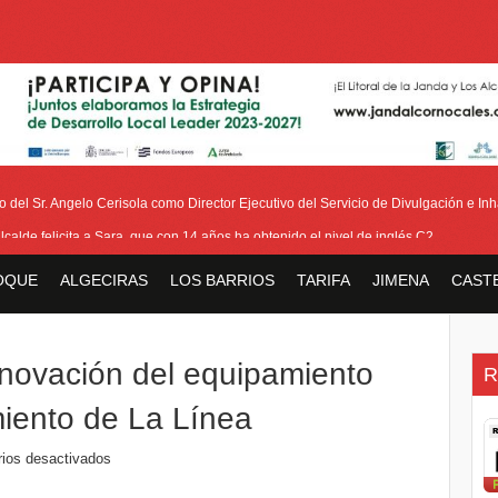
del Sr. Angelo Cerisola como Director Ejecutivo del Servicio de Divulgación e Inha
alcalde felicita a Sara, que con 14 años ha obtenido el nivel de inglés C2
eetham refuerza la presencia internacional de Gibraltar durante su visita a Canadá
OQUE
ALGECIRAS
LOS BARRIOS
TARIFA
JIMENA
CAST
Medalla de la Policía del Territorio de Ultramar al inspector jubilado Xavi Buhagiar
V Torneo de Fútbol Senior Alcalde de San Roque, que se disputa la semana próxi
enovación del equipamiento
R
miento de La Línea
ios desactivados