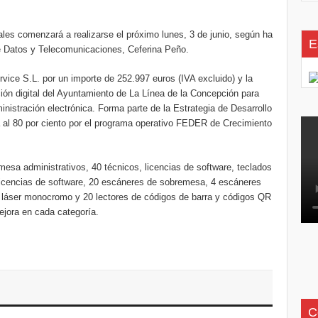
ales comenzará a realizarse el próximo lunes, 3 de junio, según ha
E
e Datos y Telecomunicaciones, Ceferina Peño.
vice S.L. por un importe de 252.997 euros (IVA excluido) y la
ión digital del Ayuntamiento de La Línea de la Concepción para
inistración electrónica. Forma parte de la Estrategia de Desarrollo
 al 80 por ciento por el programa operativo FEDER de Crecimiento
sa administrativos, 40 técnicos, licencias de software, teclados
 y licencias de software, 20 escáneres de sobremesa, 4 escáneres
s láser monocromo y 20 lectores de códigos de barra y códigos QR
jora en cada categoría.
C