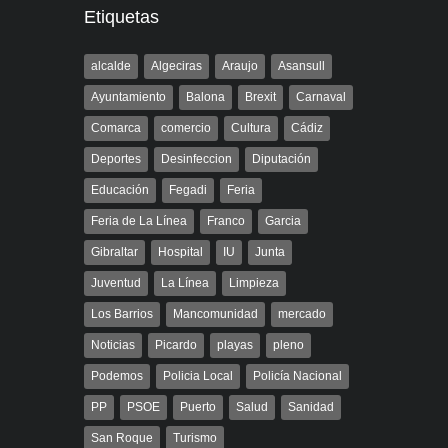
Etiquetas
alcalde
Algeciras
Araujo
Asansull
Ayuntamiento
Balona
Brexit
Carnaval
Comarca
comercio
Cultura
Cádiz
Deportes
Desinfeccion
Diputación
Educación
Fegadi
Feria
Feria de La Línea
Franco
Garcia
Gibraltar
Hospital
IU
Junta
Juventud
La Línea
Limpieza
Los Barrios
Mancomunidad
mercado
Noticias
Picardo
playas
pleno
Podemos
Policia Local
Policía Nacional
PP
PSOE
Puerto
Salud
Sanidad
San Roque
Turismo