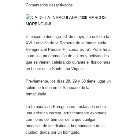
Entrega de la Medalla de la Policía del Territorio
Comentarios desactivados
de Ultramar al inspector jubilado Xavi Buhagiar
Presentado el IV Torneo de Fútbol Senior Alcalde
de San Roque, que se disputa la semana
próxima
El próximo domingo, 31 de mayo, se celebra la
XVIII edición de la Romería de la Inmaculada
Peregrina al Parque ‘Princesa Sofía’. Pone fin a
la amplia programación de cultos y actividades
que se vienen celebrando durante el florido mes
en honor de la Santísima Virgen.
Previamente, los días 28, 29 y 30 tiene lugar un
solemne triduo en el Santuario de la
Inmaculada.
La Inmaculada Peregrina es trasladada sobre
una artística carreta, artísticamente exornada
con flores del tiempo, de la que cuelgan
medallas de las distintas hermandades de la
ciudad, tirada por un borriquito.