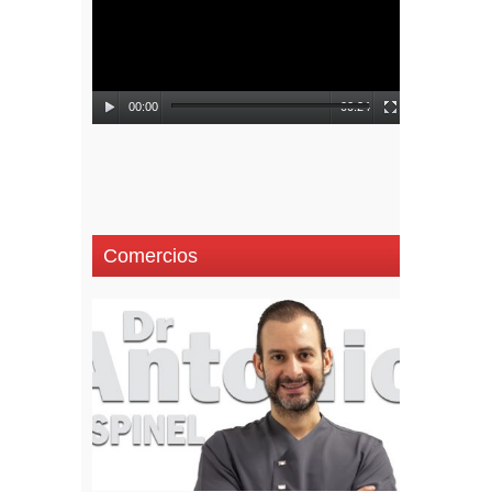
vídeo
00:00
00:24
Comercios