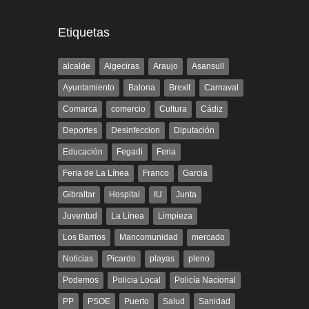
Etiquetas
alcalde
Algeciras
Araujo
Asansull
Ayuntamiento
Balona
Brexit
Carnaval
Comarca
comercio
Cultura
Cádiz
Deportes
Desinfeccion
Diputación
Educación
Fegadi
Feria
Feria de La Línea
Franco
Garcia
Gibraltar
Hospital
IU
Junta
Juventud
La Línea
Limpieza
Los Barrios
Mancomunidad
mercado
Noticias
Picardo
playas
pleno
Podemos
Policia Local
Policía Nacional
PP
PSOE
Puerto
Salud
Sanidad