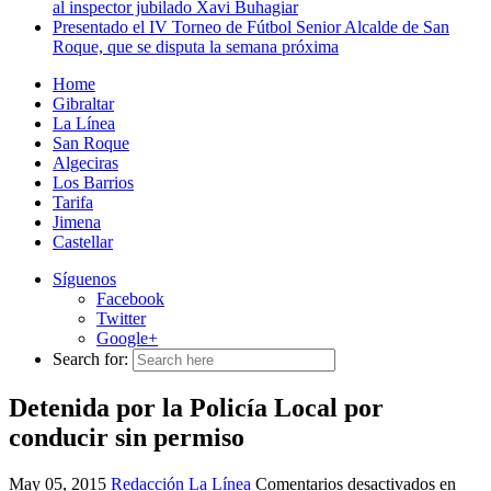
al inspector jubilado Xavi Buhagiar
Presentado el IV Torneo de Fútbol Senior Alcalde de San
Roque, que se disputa la semana próxima
Home
Gibraltar
La Línea
San Roque
Algeciras
Los Barrios
Tarifa
Jimena
Castellar
Síguenos
Facebook
Twitter
Google+
Search for:
Detenida por la Policía Local por
conducir sin permiso
May 05, 2015
Redacción
La Línea
Comentarios desactivados
en