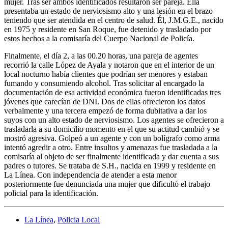
mujer. Tras ser ambos identificados resultaron ser pareja. Ella
presentaba un estado de nerviosismo alto y una lesión en el brazo
teniendo que ser atendida en el centro de salud. Él, J.M.G.E., nacido
en 1975 y residente en San Roque, fue detenido y trasladado por
estos hechos a la comisaría del Cuerpo Nacional de Policía.
Finalmente, el día 2, a las 00.20 horas, una pareja de agentes
recorrió la calle López de Ayala y notaron que en el interior de un
local nocturno había clientes que podrían ser menores y estaban
fumando y consumiendo alcohol. Tras solicitar al encargado la
documentación de esa actividad económica fueron identificadas tres
jóvenes que carecían de DNI. Dos de ellas ofrecieron los datos
verbalmente y una tercera empezó de forma dubitativa a dar los
suyos con un alto estado de nerviosismo. Los agentes se ofrecieron a
trasladarla a su domicilio momento en el que su actitud cambió y se
mostró agresiva. Golpeó a un agente y con un bolígrafo como arma
intentó agredir a otro. Entre insultos y amenazas fue trasladada a la
comisaría al objeto de ser finalmente identificada y dar cuenta a sus
padres o tutores. Se trataba de S.H., nacida en 1999 y residente en
La Línea. Con independencia de atender a esta menor
posteriormente fue denunciada una mujer que dificultó el trabajo
policial para la identificación.
La Línea
,
Policia Local