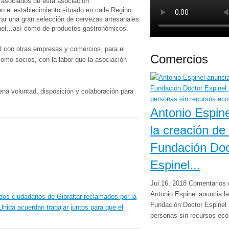
s asociados de esta asociación
n el establecimiento situado en calle Regino
rar una gran selección de cervezas artesanales
anel…así como de productos gastronómicos.
d con otras empresas y comercios, para el
Comercios
omo socios, con la labor que la asociación
na voluntad, disposición y colaboración para
Antonio Espine
la creación de 
Fundación Doc
Espinel...
Jul 16, 2018
Comentarios 
Antonio Espinel anuncia la
dos ciudadanos de Gibraltar reclamados por la
Fundación Doctor Espinel 
Unida acuerdan trabajar juntos para que el
personas sin recursos ec