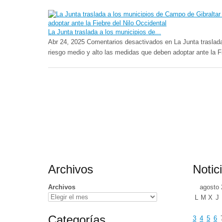
La Junta traslada a los municipios de...
Abr 24, 2025
Comentarios desactivados
en La Junta traslad
riesgo medio y alto las medidas que deben adoptar ante la Fi
Archivos
Notic
Archivos
agosto 
L
M
X
J
Categorías
3
4
5
6