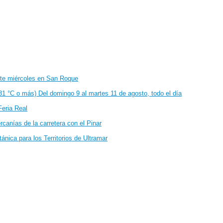
ste miércoles en San Roque
(31 °C o más) Del domingo 9 al martes 11 de agosto, todo el día
Feria Real
canías de la carretera con el Pinar
tánica para los Territorios de Ultramar