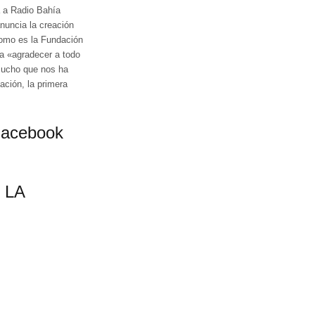
a a Radio Bahía
anuncia la creación
como es la Fundación
 a «agradecer a todo
mucho que nos ha
ación, la primera
Facebook
 LA