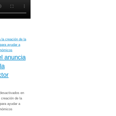
l anuncia
la
tor
desactivados
en
 creación de la
para ayudar a
onómicos