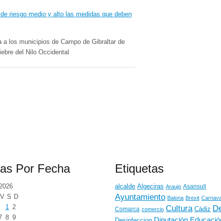
a a los municipios de Campo de Gibraltar de
ebre del Nilo Occidental
ias Por Fecha
Etiquetas
2026
alcalde
Algeciras
Araujo
Asansull
Ayuntamiento
V
S
D
Balona
Brexit
Carnava
1
2
De
Cultura
Cádiz
Comarca
comercio
7
8
9
Educació
Diputación
Desinfeccion