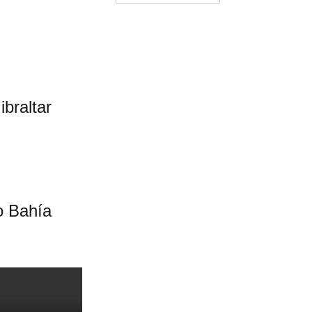
braltar
o Bahía