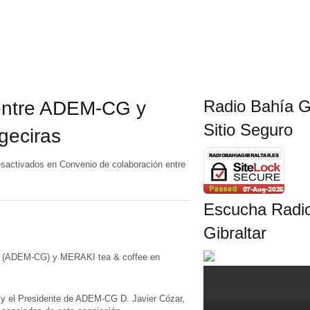
Radio Bahía Gi
 entre ADEM-CG y
Sitio Seguro
eciras
sactivados
en Convenio de colaboración entre
Escucha Radi
Gibraltar
tar (ADEM-CG) y MERAKI tea & coffee en
 y el Presidente de ADEM-CG D. Javier Cózar,