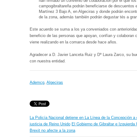
han firmado un convenio de colaboración por el que lo
campogibraltareña podrán beneficiarse de descuentos e
Martínez 3 Bajo A, en Algeciras y donde podrán encont
de la zona, además también podrán degustar tés a gr
Este acuerdo se suma a los ya conveniados con anteriorida
beneficio de las personas que apoyan, confían y colaboran c
viene realizando en la comarca desde hace años.
Agradecer a D. Javier Lanceta Ruiz y Dª Laura Zarco, su bue
con nuestra entidad.
Ademcg
,
Algeciras
La Policía Nacional detiene en La Línea de la Concepción a 
justicia de Reino Unido
El Gobierno de Gibraltar e Izquierda 
Brexit no afecte a la zona