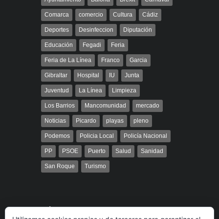
Comarca
comercio
Cultura
Cádiz
Deportes
Desinfeccion
Diputación
Educación
Fegadi
Feria
Feria de La Línea
Franco
Garcia
Gibraltar
Hospital
IU
Junta
Juventud
La Línea
Limpieza
Los Barrios
Mancomunidad
mercado
Noticias
Picardo
playas
pleno
Podemos
Policia Local
Policía Nacional
PP
PSOE
Puerto
Salud
Sanidad
San Roque
Turismo
Búsqueda