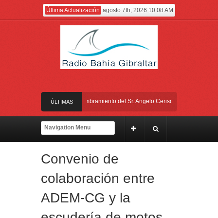
Última Actualización
agosto 7th, 2026 10:08 AM
El Gobierno anuncia el nombramiento del Sr. Angelo Cerisola como Director Ejec
ÚLTIMAS
El alcalde felicita a Sara, que con 14 años ha obtenido el nivel de inglés C2
NOTICIAS
Entrega de la Medalla de la Policía del Territorio de Ultramar al inspector jubi
Convenio de
Presentado el IV Torneo de Fútbol Senior Alcalde de San Roque, que se dispu
colaboración entre
El Gobierno anuncia el nombramiento del Sr. Angelo Cerisola como Director Ejec
ADEM-CG y la
escudería de motos